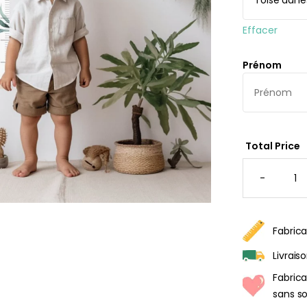
rs
ge
Effacer
s
Papie
délic
se
Prénom
rd
À parti
de
s
29,90
Total Price
QUANTI
DE
-
TOISE
JUNGLE
POUR
ENFANT
Fabrica
Livrais
Fabric
sans so