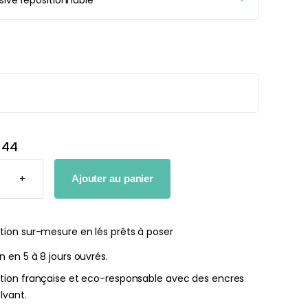
r peint Fleurs
Papier peint jungle beige
ates
À partir
de
r
29,90
€
€
44
TÉ
+
Ajouter au panier
tion sur-mesure en lés prêts à poser
on en 5 à 8 jours ouvrés.
ation française et eco-responsable avec des encres
lvant.