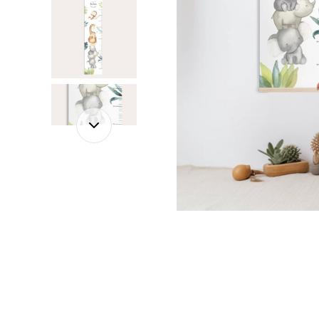
Palmie
Feuilla
Nuage
Princes
Pôle No
Voiture