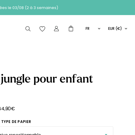
 des commandes passées le 03/08 (2 à 3 semaines)
FR
EUR (€)
EN
articles peuvent aussi vous intéresser
IT
ES
 jungle pour enfant
Comment
de de
Les
ça marche
se
Nouveautés
?
44,90
€
 TYPE DE PAPIER