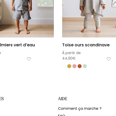
lmiers vert d’eau
Toise ours scandinave
e
À partir de
44,90
€
ES
AIDE
Comment ça marche ?
Sou