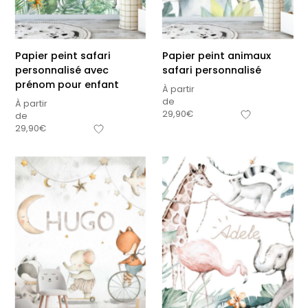
premières fois
petits carreaux pour
personnalisable
enfant
À partir
À partir
de
de
Papier peint safari
Papier peint animaux
34,90
€
14,90
€
personnalisé avec
safari personnalisé
+15
prénom pour enfant
À partir
de
À partir
29,90
€
de
29,90
€