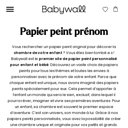
RECHERCHE
POUR :
Papier peint prénom
RECHERCHE
Ces articles peuvent aussi vous intéresser
Vous rechercher un papier peint original pour décorer la
chambre de votre enfant
? Vous êtes bien tombé.e.s !
Babywall est le
premier site de papier peint personnalisé
Prix
Prix
Filtrer
pour enfant et bébé
. Découvrez un vaste choix de papiers
min
max
peints pour tous les thèmes et toutes les envies à
Prix :
0€
—
40€
personnaliser avec le prénom de votre enfant. Parce que
chaque enfant est unique, nous avons imaginé des papiers
peints spécialement pour eux. Cela permet d’apporter à
l’enfant un monde qui sera le sien, exclusif, dans lequel il
pourra rêver, imaginer et vivre ses premières aventures. Pour
un enfant, sa chambre est souvent le premier espace
d’aventure. C’est son univers, son monde à lui. Grâce à nos
papiers peints personnalisés, vous avez la possibilité de créer
Papier peint Fleurs
Papier peint jungle
une chambre unique et originale pour vos petits et grands.