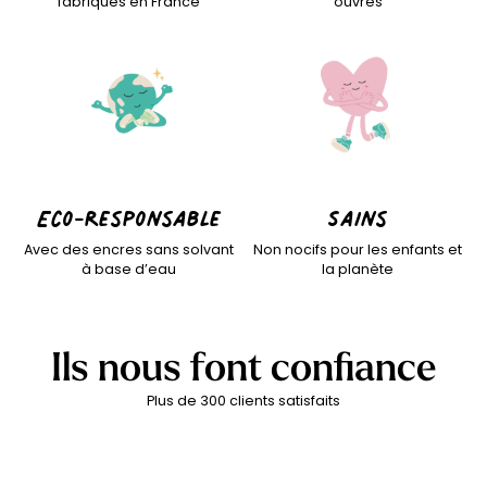
fabriqués en France
ouvrés
planète. Nous privilégions une production raisonnée, sans
stock, afin de limiter notre impact environnemental tout en
garantissant une qualité optimale.
Le
délai de fabrication est de 5 à 8 jours ouvrés
pour
l’ensemble de nos créations, le temps nécessaire pour
produire chaque commande avec le plus grand soin.
Eco-responsable
Sains
Avec des encres sans solvant
Non nocifs pour les enfants et
à base d’eau
la planète
Ils nous font confiance
Plus de 300 clients satisfaits