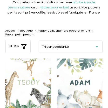
délicates
beige
Complétez votre décoration avec une
affiche murale
personnalisée
ou un
sticker pour enfant
assorti. Nos papiers
À partir
À partir
peints sont pré-encollés, lessivables et fabriqués en France.
de
de
29,90
€
29,90
€
+1
Accueil
>
Boutique
>
Papier peint chambre bébé et enfant
>
Papier peint prénom
FILTRER
Affiche bébé Mes
Affiche personnalisée