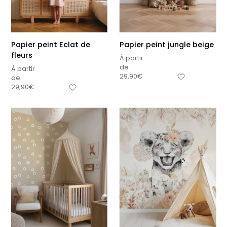
premières fois
petits carreaux pour
personnalisable
enfant
À partir
À partir
de
de
34,90
€
14,90
€
Papier peint Eclat de
Papier peint jungle beige
fleurs
+15
À partir
de
À partir
29,90
€
de
29,90
€