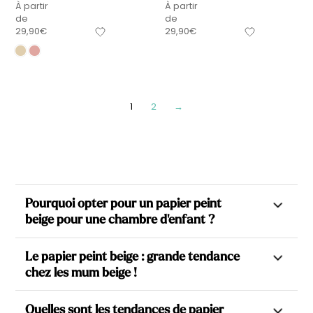
À partir
À partir
de
de
29,90
€
29,90
€
1
2
→
Pourquoi opter pour un papier peint
beige pour une chambre d'enfant ?
Opter pour un
papier peint beige
pour la chambre de votre
Le papier peint beige : grande tendance
enfant offre une multitude d’avantages. Tout d’abord, la
chez les mum beige !
couleur beige est reconnue pour sa douceur et son
intemporalité. Elle crée une atmosphère chaleureuse et
Le beige s’impose comme la teinte incontournable dans
apaisante, idéale pour favoriser le sommeil et le bien-être
Quelles sont les tendances de papier
l’univers de la décoration pour bébé et enfant. Doux, neutre