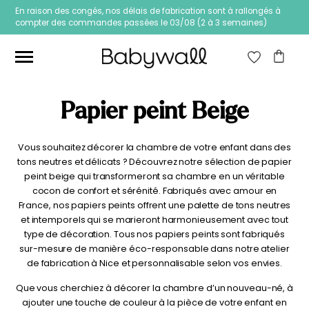
En raison des congés, nos délais de fabrication sont à rallongés à
compter des commandes passées le 03/08 (2 à 3 semaines)
RECHERCHE
POUR :
RECHERCHE
Ces articles peuvent aussi vous intéresser
Papier peint Beige
Vous souhaitez décorer la chambre de votre enfant dans des
Prix
Prix
Filtrer
tons neutres et délicats ? Découvrez notre sélection de papier
min
max
Prix :
20€
—
40€
peint beige qui transformeront sa chambre en un véritable
cocon de confort et sérénité. Fabriqués avec amour en
France, nos papiers peints offrent une palette de tons neutres
et intemporels qui se marieront harmonieusement avec tout
type de décoration. Tous nos papiers peints sont fabriqués
sur-mesure de manière éco-responsable dans notre atelier
de fabrication à Nice et personnalisable selon vos envies.
Que vous cherchiez à décorer la chambre d’un nouveau-né, à
Papier peint Fleurs
Papier peint jungle
ajouter une touche de couleur à la pièce de votre enfant en