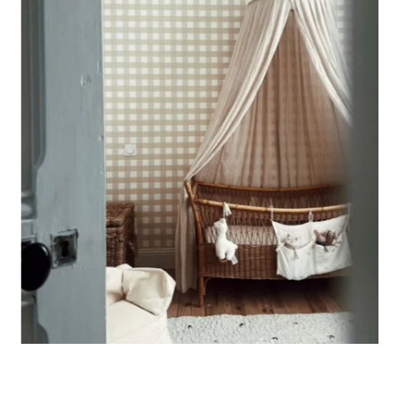
Parfait pour les murs avec soubassement (moulures en
partie basse) ou pour les murs très longs.
Ce format permet de concentrer le visuel sur la partie
supérieure du mur.
🔹
XXL
Conçu pour les très grands murs, afin d’obtenir un visuel
ample et immersif.
🔹
Vertical
Adapté aux espaces où la hauteur est plus importante que
la largeur (montées d’escalier, pans de mur étroits, etc.).