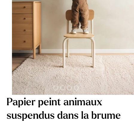
délicates
beige
À partir
À partir
de
de
29,90
€
29,90
€
Papier peint animaux
suspendus dans la brume
Affiche bébé Mes
Affiche personnalisée
premières fois
petits carreaux pour