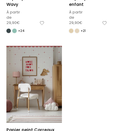
Wavy
enfant
À partir
À partir
de
de
29,90
€
29,90
€
+24
+21
Papier peint Carreaux