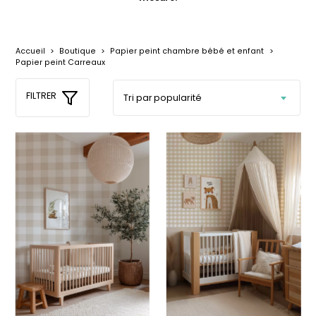
délicates
beige
À partir
À partir
de
de
29,90
€
29,90
€
Accueil
>
Boutique
>
Papier peint chambre bébé et enfant
>
Papier peint Carreaux
+1
FILTRER
Affiche bébé Mes
Affiche personnalisée