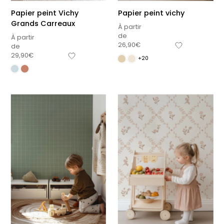
premières fois
petits carreaux pour
personnalisable
enfant
Papier peint Vichy
Papier peint vichy
Grands Carreaux
À partir
À partir
À partir
de
de
de
À partir
34,90
€
14,90
€
26,90
€
de
29,90
€
+15
+20