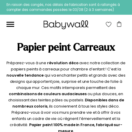
En raison des congés, nos délais de fabrication sont à rallongés à
compter des commandes passées le 03/08 (2 à 3 semaines)
RECHERCHE
POUR :
RECHERCHE
Ces articles peuvent aussi vous intéresser
Papier peint Carreaux
Préparez-vous à une
révolution déco
avec notre collection de
Prix
Prix
Filtrer
papiers peints à carreaux pour chambre d’enfant ! C’est la
min
max
Prix :
20€
—
40€
nouvelle tendance
qui va enchanter petits et grands avec des
designs qui apportent joie, surprise et une touche de folie à
chaque mur. Ces motifs intemporels permettent des
combinaisons de couleurs audacieuses
ou plus douces, en
choisissant des teintes pâles ou pastels.
Disponibles dans de
nombreux coloris
, ils conviennent à tous les styles déco.
Préparez-vous à voir vos murs prendre vie et à offrir à vos
enfants un cadre de vie où règnent l’émerveillement et la
créativité.
Papier peint 100% made in France, fabriqué sur-
Papier peint Fleurs
Papier peint jungle
mesure.