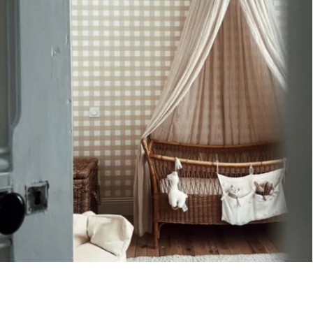
Carreaux Fantaisie : Place à l’imagination
Et si on sortait du cadre ? Laissez libre cours à votre
imagination avec nos carreaux fantaisie ! Au-delà des motifs
classiques, découvrez des formes originales comme les
losanges fleuris, ou encore les carreaux de fleurs qui
égaient les murs avec audace et originalité. Ces carreaux
fantaisie sont pensés pour stimuler l’imagination des enfants
et transformer leur chambre en un espace unique et
ludique.