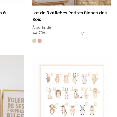
m à
Lot de 3 affiches Petites Biches des
Bois
À partir de
44,70
€
he bébé Mes
Affiche personnalisée
ères fois
petits carreaux pour enfant
nnalisable
À partir
de
r
14,90
€
€
+15