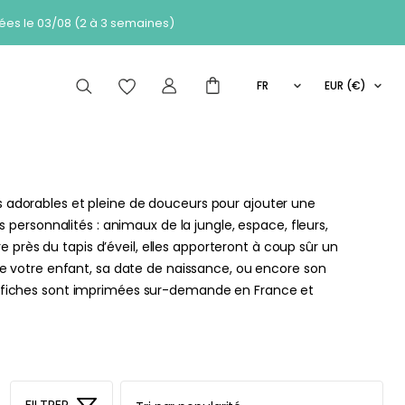
 des commandes passées le 03/08 (2 à 3 semaines)
RCHE
FR
EUR (€)
RECHERCHE
EN
articles peuvent aussi vous intéresser
IT
ES
s adorables et pleine de douceurs pour ajouter une
Prix
Prix
Filtrer
personnalités : animaux de la jungle, espace, fleurs,
min
max
rès du tapis d’éveil, elles apporteront à coup sûr un
Prix :
10€
—
60€
Comment
 votre enfant, sa date de naissance, ou encore son
de de
Les
ça marche
affiches sont imprimées sur-demande en France et
se
Nouveautés
?