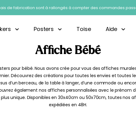
En raison des congés, nos délais de fabrication sont à rallongés à compter
RECHE
ckers
Posters
Toise
Aide
POUR :
Ces 
Affiche Bébé
ux
Petits motifs
Chambre Beige
TOP
Beige
Nos offres pros
clients
Panoramiques
Chambre Vert Sauge
TOP
Bleu
ces déco 2026
Rayures
Chambre Montessori
TOP
Jaune
sters pour bébé. Nous avons crée pour vous des affiches murale
ier. Découvrez des créations pour toutes les envies et toutes les 
re mansardée
Carreaux & Vichy
Rose
us d’un berceau, de la table à langer, d’une commode ou encore p
Avec prénom
Noir et Blanc
uvrez également nos affiches personnalisées avec le prénom de
du monde
Vintage
Vert
Mes 1ères
Stickers
Les
Gui
re plus unique. Disponibles en 30x40cm ou 50x70cm, toutes nos 
ches
fois
Personnalisés
personnalisés
Les Rayures
po
omie
Tendance
expédiées en 48H.
gne
ures