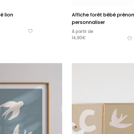
é lion
Affiche forêt bébé préno
personnaliser
À partir de
14,90
€
Affic
premi
perso
À parti
de
34,90