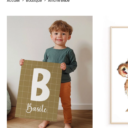
Accueil
>
Boutique
>
Affiche Bébé
Palmie
Feuilla
Nuage
Princes
Pôle No
Voiture