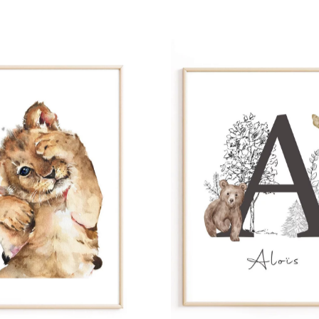
rs
ge
s
Papie
délic
se
rd
À parti
de
s
29,90