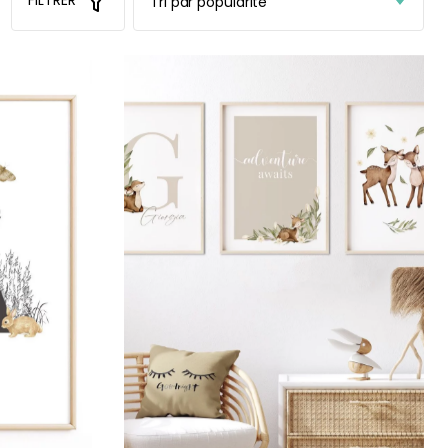
FILTRER
r peint Fleurs
Papier peint jungle beige
ates
À partir
de
r
29,90
€
€
+1