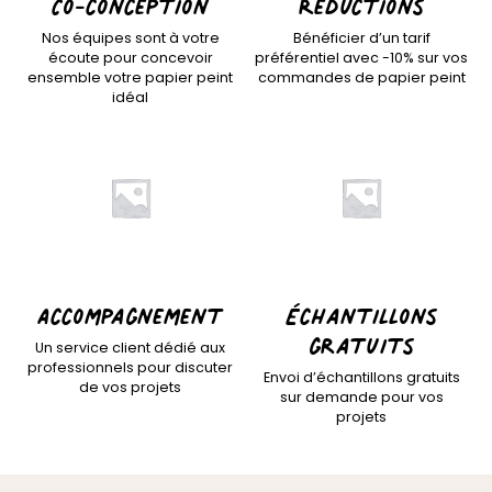
Co-conception
Réductions
personnalisable
enfant
Nos équipes sont à votre
Bénéficier d’un tarif
À partir
À partir
écoute pour concevoir
préférentiel avec -10% sur vos
de
de
ensemble votre papier peint
commandes de papier peint
34,90
€
14,90
€
idéal
Accompagnement
Échantillons
gratuits
Un service client dédié aux
professionnels pour discuter
Envoi d’échantillons gratuits
de vos projets
sur demande pour vos
projets