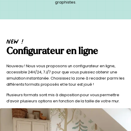
délicates
graphistes.
beige
À partir
À partir
de
de
29,90
€
29,90
€
New !
Configurateur en ligne
Nouveau ! Nous vous proposons un configurateur en ligne,
accessible 24H/24, 7J/7 pour que vous puissiez obtenir une
simulation instantanée. Choisissez la zone à recadrer parmi les
différents formats proposés et le tour est joué !
Plusieurs formats sont mis à disposition pour vous permettre
d’avoir plusieurs options en fonction de la taille de votre mur.
Affiche bébé Mes
Affiche personnalisée
premières fois
petits carreaux pour