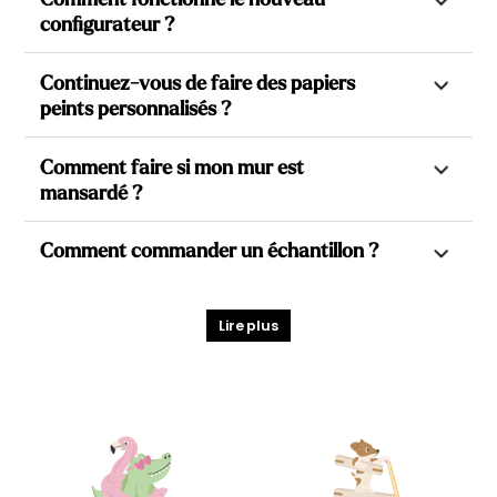
configurateur ?
Notre nouveau configurateur vous permet de choisir
Continuez-vous de faire des papiers
précisément la zone du papier peint en fonction des
peints personnalisés ?
dimensions de votre mur. Il vous suffit d’entrer vos
dimensions, puis de déplacer le sélecteur rectangulaire
Oui, bien sûr ?
pour sélectionner la partie du décor que vous préférez.
Comment faire si mon mur est
Il vous suffit de remplir le formulaire d’aperçu personnalisé.
mansardé ?
Plusieurs formats sont disponibles
pour vous offrir
Nos graphistes vous envoient une simulation sur mesure,
davantage de possibilités : rectangulaire, carré, demi-
Pour un mur mansardé, envoyez-nous simplement un
adaptée à vos dimensions, sous 48h.
hauteur ou vertical. Vous êtes libre de choisir celui qui
Comment commander un échantillon ?
croquis avec les dimensions de votre mur par email à
s’adapte le mieux à votre projet.
Vous pouvez également en profiter pour faire des
contact@babywall.fr
demandes spécifiques : modifier un élément du décor,
Vous pouvez commander un échantillon directement au
Et si vous ne trouvez pas le cadrage idéal,
nous gardons
Nous adapterons le motif en fonction de la configuration et
adapter le visuel aux contraintes de votre mur (porte,
format 20 × 20 cm depuis la fiche produit du papier peint qui
Lire plus
notre ADN : les aperçus personnalisés
.
vous fournirons une référence de projet personnalisée.
fenêtre, pente, etc.).
vous intéresse. Choisissez la qualité souhaitée et remplissez
Cliquez sur le bouton «
aperçu personnalisé
» pour
les champs largeur et hauteur par 20cm.
demander un recadrage spécifique à nos graphistes.
Pour les papiers peints panoramiques, l’échantillon doit être
commandé via le configurateur. Dans ce cas, ne tenez pas
compte de la prévisualisation affichée.