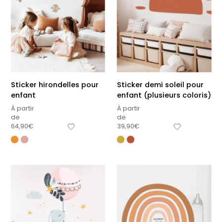
délicates
beige
À partir
À partir
de
de
29,90
€
29,90
€
+1
Sticker hirondelles pour
Sticker demi soleil pour
enfant
enfant (plusieurs coloris)
À partir
À partir
de
de
64,90
€
39,90
€
Affiche bébé Mes
Affiche personnalisée