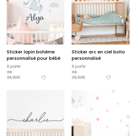
premières fois
petits carreaux pour
personnalisable
enfant
À partir
À partir
de
de
34,90
€
14,90
€
+15
Sticker lapin bohème
Sticker arc en ciel boho
personnalisé pour bébé
personnalisé
À partir
À partir
de
de
34,90
€
39,90
€