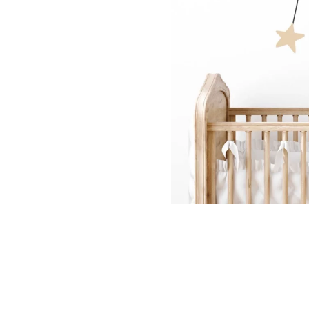
Palmie
Feuilla
Nuage
Princes
Pôle No
Voiture