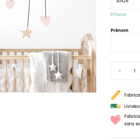
rs
ge
Effacer
s
Papie
délic
se
Prénom
rd
À parti
de
s
29,90
QUANTI
DE
-
STICKE
NUAGE
BÉBÉ
Fabrica
Livrais
Fabric
sans so