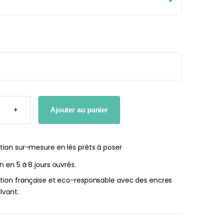
29,90€.
27,90€.
r peint Fleurs
Papier peint jungle beige
ates
À partir
de
r
29,90
€
€
TÉ
+
Ajouter au panier
R
tion sur-mesure en lés prêts à poser
on en 5 à 8 jours ouvrés.
ation française et eco-responsable avec des encres
lvant.