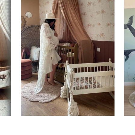
autre surf
sticker po
prénom de l
Tous les c
minuscules
varier en fo
hauteur du 
Expéditio
Votre stick
France, emb
Quand votr
de livraiso
Conseils 
Les sticker
Évitez les 
fraîchemen
semaines av