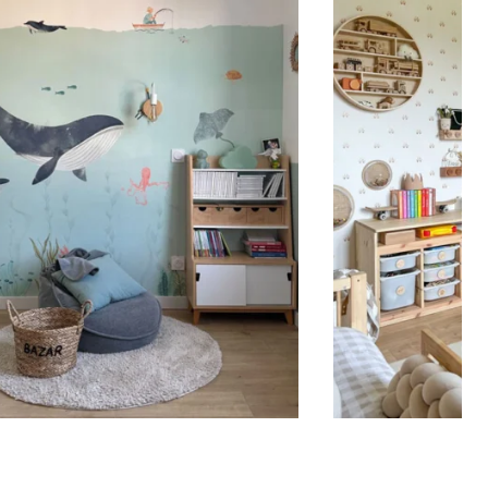
ace plane et lisse. Vous souhaitez commander un
ur décorer la chambre de votre enfant ? Renseignez le
’enfant avant d’ajouter le produit à votre panier.
aractères sont importants : Accents, majuscules,
, espaces etc.
Important : La longueur du sticker peut
nction de la taille du prénom. Veuillez vous fier à la
sticker.
n ?
er personnalisé est imprimé dans nos ateliers en
allé avec soin puis expédié sous 5 à 8 jours ouvrés.
e sticker est expédié, vous recevez une confirmation
n par e-mail.
de pose
s se posent sur des surfaces lisses, planes, propres.
surfaces poreuses ou granuleuses ainsi que les murs
t peints ou laqués (ou attendez minimum 3 à 4
ant l’application).