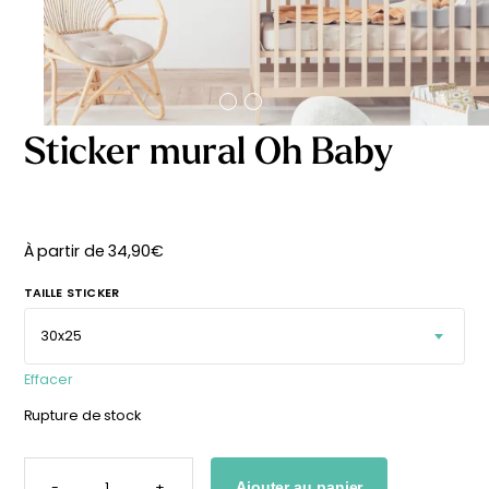
délicates
beige
À partir
À partir
de
de
29,90
€
29,90
€
Sticker mural Oh Baby
À partir de
34,90
€
TAILLE STICKER
Effacer
Rupture de stock
Affiche bébé Mes
Affiche personnalisée
QUANTITÉ
DE
premières fois
petits carreaux pour
-
+
Ajouter au panier