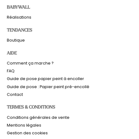
BABYWALL
Réalisations
TENDANCES
Boutique
AIDE
Comment ça marche ?
FAQ
Guide de pose papier peint à encoller
Guide de pose : Papier peint pré-encollé
Contact
TERMES & CONDITIONS
Sous-total
0,00
€
Conditions générales de vente
Hors frais de livraison
Mentions légales
Gestion des cookies
Voir le panier
Commander