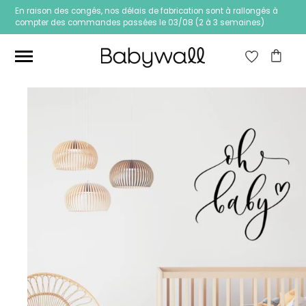
En raison des congés, nos délais de fabrication sont à rallongés à
compter des commandes passées le 03/08 (2 à 3 semaines)
Ces articles peuvent aussi vous intéresser
Papier peint Fleurs
Papier peint jungle