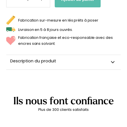
STICKER
MURAL
personnalisable
enfant
OH
BABY
À partir
À partir
de
de
Fabrication sur-mesure en lés prêts à poser
34,90
€
14,90
€
Livraison en 5 à 8 jours ouvrés.
Fabrication française et eco-responsable avec des
encres sans solvant.
Description du produit
Sticker mural pour chambre d’enfant
Support adhésif repositionnable de très haute qualité
Repositionnable jusqu'à 2 ans sans laisser de résidus
d'adhésif
Ils nous font confiance
Finition lin mat
Plus de 300 clients satisfaits
Imprimé en
France
??
Facile à appliquer
Durabilité : 5 ans en intérieur