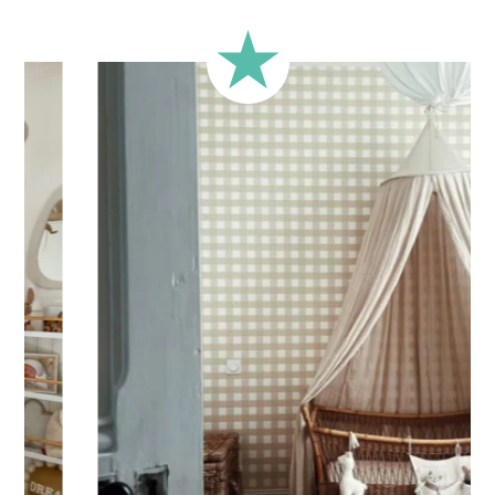
Imprimé avec des
encres éco-solvants
, respectueuses
de l’environnement
Spécifications Techniques :
Votre sticker pour enfant est imprimé sur un vinyle adhésif
de haute qualité pour vous permettre une
pose simple et
rapide
du sticker
. Pratique et multi-usage, le sticker peut
être apposé sur un mur, une vitrine, un miroir, un meuble ou
tout autre surface plane et lisse.
Expédition ?
Votre sticker est imprimé dans nos ateliers en France,
emballé avec soin puis expédié sous 5 à 8 jours ouvrés.
Quand votre sticker est expédié, vous recevez une
confirmation de livraison par e-mail.
Conseils de pose
Les stickers se posent sur des surfaces lisses, planes,
propres. Évitez les surfaces poreuses ou granuleuses ainsi
que les murs fraîchement peints ou laqués (ou attendez
minimum 3 à 4 semaines avant l’application).