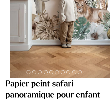
délicates
beige
À partir
À partir
de
de
29,90
€
29,90
€
Papier peint safari
panoramique pour enfant
Affiche bébé Mes
Affiche personnalisée
premières fois
petits carreaux pour