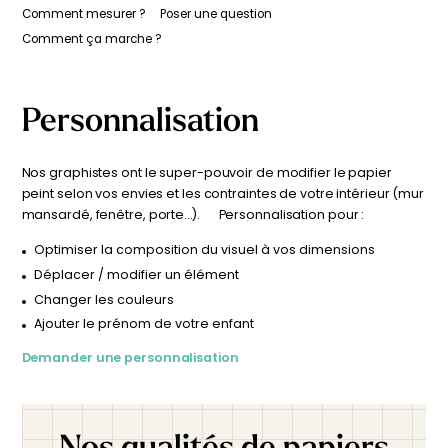
confirmation de livraison par e-mail.
une couleur ou adapter le design à votre intérieur (mur
imposants ajoutant une touche de grandeur à l'ensemble.
Comment mesurer ?
Poser une question
Dans des tons vert foncé et doré, ce papier peint offre un
mansardé, fenêtre, porte…) ? Nos graphistes sont là pour
Comment ça marche ?
rendu très chic, évoquant à la fois l'élégance et la
vous aider. Vous pouvez contacter nos graphistes en
sauvagerie de la nature africaine. Parfait pour une
cliquant ici. Après votre demande, une simulation
chambre d'enfant, ce papier peint transformera l'espace
personnalisée vous sera envoyée sous 24 à 48 h, pour
en un véritable sanctuaire de l'aventure, où les histoires de
Personnalisation
visualiser le résultat avant commande.
safari prennent vie.
Nos graphistes ont le super-pouvoir de modifier le papier
peint selon vos envies et les contraintes de votre intérieur (mur
mansardé, fenêtre, porte…). Personnalisation pour :
Optimiser la composition du visuel à vos dimensions
Déplacer / modifier un élément
Changer les couleurs
Ajouter le prénom de votre enfant
Demander une personnalisation
Nos qualités de papiers