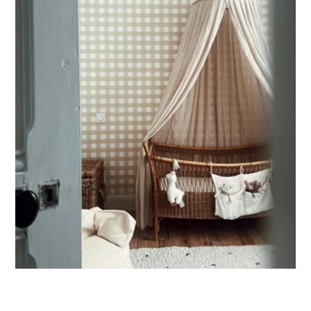
Parfait pour les murs avec soubassement (moulures en
partie basse) ou pour les murs très longs.
Ce format permet de concentrer le visuel sur la partie
supérieure du mur.
🔹
XXL
Conçu pour les très grands murs, afin d’obtenir un visuel
ample et immersif.
🔹
Vertical
Adapté aux espaces où la hauteur est plus importante que
la largeur (montées d’escalier, pans de mur étroits, etc.).