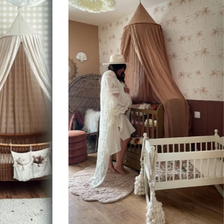
Parfait pour les murs avec s
murs très longs.
Ce format permet de concentre
🔹
XXL
Conçu pour les très grands mur
🔹
Vertical
Adapté aux espaces où la hau
d’escalier, pans de mur étroits,