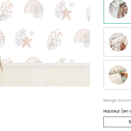
rs
ge
s
Papie
délic
se
rd
À parti
de
s
29,90
Marge recom
Hauteur (en