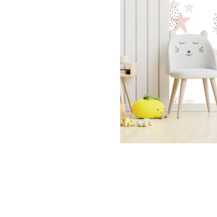
Palmie
Feuilla
Nuage
Princes
Pôle No
Voiture