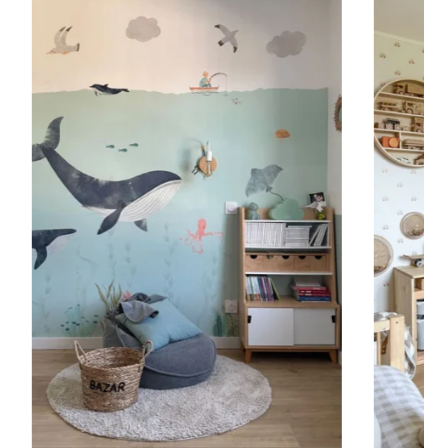
oubassement (moulures en partie basse) ou pour les
r le visuel sur la partie supérieure du mur.
s, afin d’obtenir un visuel ample et immersif.
teur est plus importante que la largeur (montées
 etc.).