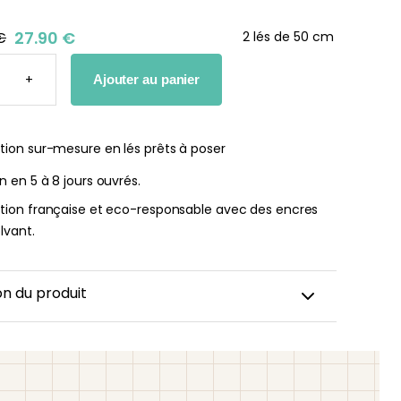
27.90 €
€
2 lés de 50 cm
TÉ
+
Ajouter au panier
he bébé Mes
Affiche personnalisée
ères fois
petits carreaux pour enfant
tion sur-mesure en lés prêts à poser
nnalisable
À partir
on en 5 à 8 jours ouvrés.
de
r
ation française et eco-responsable avec des encres
14,90
€
lvant.
€
on du produit