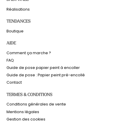
Réalisations
TENDANCES
Boutique
AIDE
Comment ça marche ?
FAQ
Guide de pose papier peint à encoller
Guide de pose : Papier peint pré-encollé
Contact
TERMES & CONDITIONS
Sous-total
0,00
€
Conditions générales de vente
Hors frais de livraison
Mentions légales
Gestion des cookies
Voir le panier
Commander