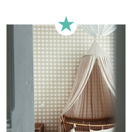
🔹
Rectangulaire
Format classique, adapté à la majorité des murs.
🔹
Carré
Idéal pour les murs dont la largeur et la hauteur sont
proches (murs plus ou moins carrés).
🔹
Demi-hauteur
Parfait pour les murs avec soubassement (moulures en
partie basse) ou pour les murs très longs.
Ce format permet de concentrer le visuel sur la partie
supérieure du mur.
🔹
XXL
Conçu pour les très grands murs, afin d’obtenir un visuel
ample et immersif.
🔹
Vertical
Adapté aux espaces où la hauteur est plus importante que
la largeur (montées d’escalier, pans de mur étroits, etc.).