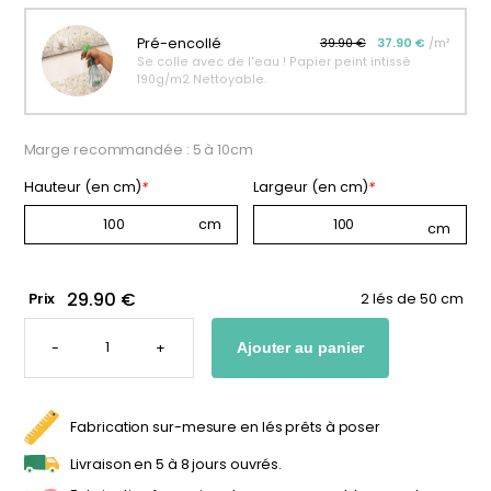
personnalisable
enfant
Pré-encollé
39.90 €
37.90 €
/m²
À partir
À partir
Se colle avec de l'eau ! Papier peint intissé
de
de
190g/m2 Nettoyable.
34,90
€
14,90
€
Marge recommandée : 5 à 10cm
Hauteur (en cm)
*
Largeur (en cm)
*
29.90 €
Prix
2 lés de 50 cm
QUANTITÉ
DE
-
+
Ajouter au panier
PAPIER
PEINT
ASTROLOGIE
Fabrication sur-mesure en lés prêts à poser
Livraison en 5 à 8 jours ouvrés.