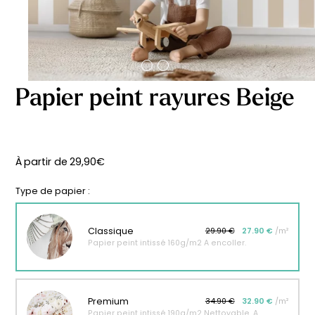
délicates
beige
À partir
À partir
de
de
29,90
€
29,90
€
Papier peint rayures Beige
À partir de
29,90
€
Type de papier :
Classique
29.90 €
27.90 €
/m²
Papier peint intissé 160g/m2 A encoller.
Affiche bébé Mes
Affiche personnalisée
Premium
34.90 €
32.90 €
/m²
premières fois
petits carreaux pour
Papier peint intissé 190g/m2 Nettoyable. A