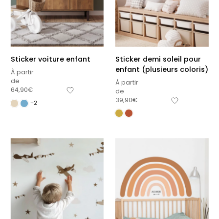
délicates
beige
À partir
À partir
de
de
29,90
€
29,90
€
+1
Sticker voiture enfant
Sticker demi soleil pour
enfant (plusieurs coloris)
À partir
de
À partir
64,90
€
de
39,90
€
+2
Affiche bébé Mes
Affiche personnalisée