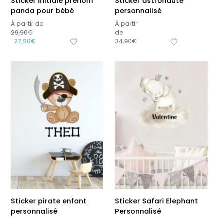
Sticker initiale prénom
Sticker astronaute
panda pour bébé
personnalisé
À partir de
À partir
29,90
€
de
27,90
€
34,90
€
Sticker pirate enfant
Sticker Safari Elephant
personnalisé
Personnalisé