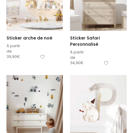
Sticker arche de noé
Sticker Safari
Personnalisé
À partir
de
À partir
39,90
€
de
34,90
€