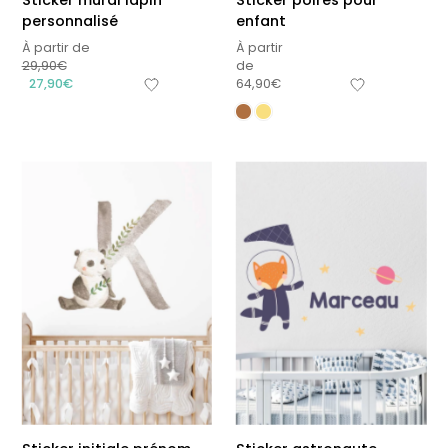
Sticker mural lapin
Sticker poires pour
personnalisé
enfant
À partir de
À partir
29,90
€
de
27,90
€
64,90
€