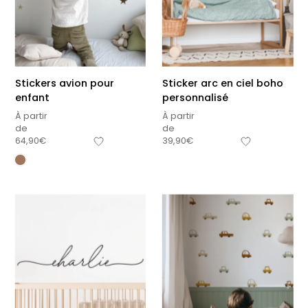
premières fois
petits carreaux pour
personnalisable
enfant
À partir
À partir
de
de
34,90
€
14,90
€
+15
Stickers avion pour
Sticker arc en ciel boho
enfant
personnalisé
À partir
À partir
de
de
64,90
€
39,90
€