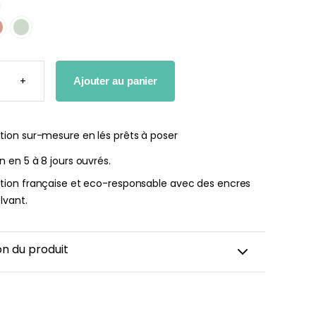
u
r peint Fleurs
Papier peint jungle beige
ates
TÉ
À partir
+
Ajouter au panier
de
r
29,90
€
RS
E
€
tion sur-mesure en lés prêts à poser
on en 5 à 8 jours ouvrés.
ation française et eco-responsable avec des encres
lvant.
on du produit
de 65 stickers pour chambre d’enfant
dhésif repositionnable de très haute qualité