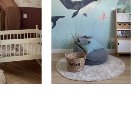
 4 à 7cm), 19 nuages, 3 stations essences (8 x 22 cm)
aux.
n ?
quons vos stickers sur commande, dans un délais de 5
uvrés. Quand votre sticker est expédié, vous recevez
ation de livraison par e-mail.
de pose
pourrait pas être plus facile: décollez, collez ,
collez... Nos stickers sont repositionnables. Ils se
référence sur des surfaces lisses, planes, propres.
surfaces poreuses ou granuleuses ainsi que les murs
t peints ou laqués (ou attendez minimum 3 à 4
ant l’application).