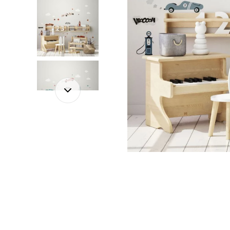
Palmie
Feuilla
Nuage
Princes
Pôle No
Voiture