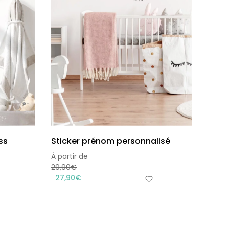
ss
Sticker prénom personnalisé
À partir de
29,90
€
27,90
€