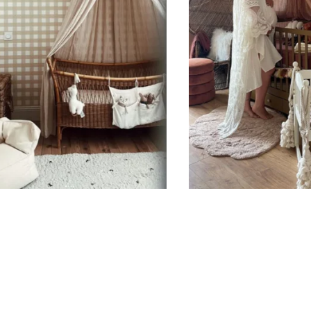
étoiles (de
et 3 drape
Expéditio
Nous fabri
à 8 jours o
une confirm
Conseils 
Décorer ne 
décollez, re
posent de p
Évitez les 
fraîchemen
semaines av