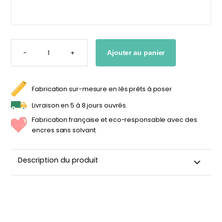
personnalisable
enfant
À partir
À partir
de
de
34,90
€
14,90
€
QUANTITÉ
DE
-
+
Ajouter au panier
STICKER
PRINCESSE
+
PRÉNOM
PERSONNALISÉ
Fabrication sur-mesure en lés prêts à poser
Livraison en 5 à 8 jours ouvrés.
Fabrication française et eco-responsable avec des
encres sans solvant.
Description du produit
Sticker mural avec prénom personnalisé pour
chambre d’enfant
Support adhésif repositionnable de très haute qualité
Repositionnable jusqu'à 2 ans sans laisser de résidus