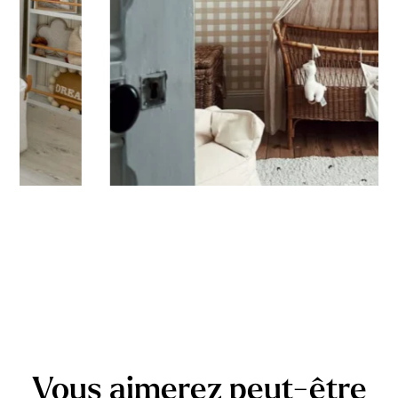
France, emballé avec soin puis expédié sous 5 à 8 jours
ouvrés. Quand votre sticker est expédié, vous recevez une
confirmation de livraison par e-mail.
Conseils de pose
Les stickers se posent sur des surfaces lisses, planes,
propres. Évitez les surfaces poreuses ou granuleuses ainsi
que les murs fraîchement peints ou laqués (ou attendez
minimum 3 à 4 semaines avant l’application).
Vous aimerez peut-être