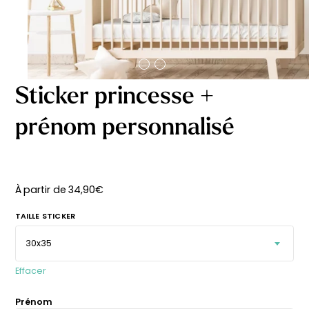
délicates
beige
À partir
À partir
de
de
29,90
€
29,90
€
Sticker princesse +
prénom personnalisé
À partir de
34,90
€
TAILLE STICKER
Effacer
Affiche bébé Mes
Affiche personnalisée
Prénom
premières fois
petits carreaux pour