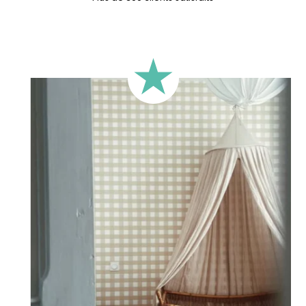
Imprimé en
France
??
Facile à appliquer
Durabilité : 5 ans en intérieur
Imprimé avec des
encres éco-solvants
, respectueuses
de l’environnement
Spécifications Techniques :
Votre sticker personnalisé pour enfant est imprimé sur un
vinyle adhésif de haute qualité pour vous permettre
une
pose simple et rapide
du sticker
. Pratique et multi-
usage, le sticker peut être apposé sur un mur, une vitrine, un
miroir, un meuble ou tout autre surface plane et lisse. Vous
souhaitez commander un sticker pour décorer la chambre
de votre enfant ? Renseignez le prénom de l’enfant avant
d’ajouter le produit à votre panier. Tous les caractères sont
importants : Accents, majuscules, minuscules, espaces etc.
Important : La longueur du sticker peut varier en fonction de
la taille du prénom. Veuillez vous fier à la hauteur du sticker.
Expédition ?
Votre sticker personnalisé est imprimé dans nos ateliers en
France, emballé avec soin puis expédié sous 5 à 8 jours
ouvrés. Quand votre sticker est expédié, vous recevez une
confirmation de livraison par e-mail.