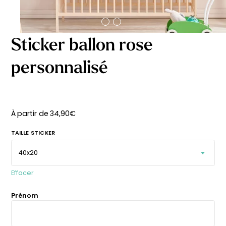
délicates
beige
À partir
À partir
de
de
29,90
€
29,90
€
Sticker ballon rose
personnalisé
À partir de
34,90
€
TAILLE STICKER
Effacer
Prénom
Affiche bébé Mes
Affiche personnalisée
premières fois
petits carreaux pour