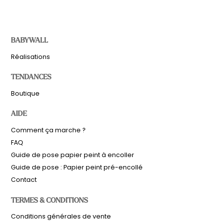
BABYWALL
Réalisations
TENDANCES
Boutique
AIDE
Comment ça marche ?
FAQ
Guide de pose papier peint à encoller
Guide de pose : Papier peint pré-encollé
Contact
TERMES & CONDITIONS
Sous-total
0,00
€
Conditions générales de vente
Hors frais de livraison