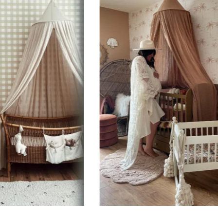
et rapide
être apposé
autre surf
sticker po
prénom de l
Tous les c
minuscules
varier en fo
hauteur du 
Expéditio
Votre stick
France, emb
Quand votr
de livraiso
Conseils 
Les sticker
Évitez les 
fraîchemen
semaines av