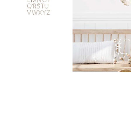
Nuage
Princes
Pôle No
Voiture