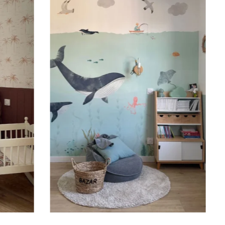
du sticker
. Pratique et multi-usage, le sticker peut
 sur un mur, une vitrine, un miroir, un meuble ou tout
ace plane et lisse. Vous souhaitez commander un
ur décorer la chambre de votre enfant ? Renseignez le
’enfant avant d’ajouter le produit à votre panier.
aractères sont importants : Accents, majuscules,
, espaces etc.
Important : La longueur du sticker peut
nction de la taille du prénom. Veuillez vous fier à la
sticker.
n ?
er personnalisé est imprimé dans nos ateliers en
allé avec soin puis expédié sous 5 à 8 jours ouvrés.
e sticker est expédié, vous recevez une confirmation
n par e-mail.
de pose
s se posent sur des surfaces lisses, planes, propres.
surfaces poreuses ou granuleuses ainsi que les murs
t peints ou laqués (ou attendez minimum 3 à 4
ant l’application).