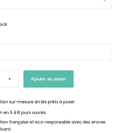
29,90€.
27,90€.
r peint Fleurs
Papier peint jungle beige
tock
ates
À partir
de
r
29,90
€
€
TÉ
+
Ajouter au panier
R
M
tion sur-mesure en lés prêts à poser
on en 5 à 8 jours ouvrés.
ation française et eco-responsable avec des encres
lvant.