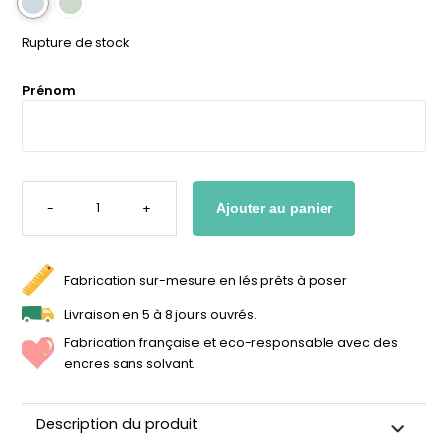
personnalisable
enfant
Rupture de stock
À partir
À partir
de
de
34,90
€
14,90
€
Prénom
QUANTITÉ
DE
-
+
Ajouter au panier
STICKER
ARC
EN
CIEL
BLEU
ET
Fabrication sur-mesure en lés prêts à poser
DORÉ
PERSONNALISÉ
ENFANT
Livraison en 5 à 8 jours ouvrés.
Fabrication française et eco-responsable avec des
encres sans solvant.
Description du produit