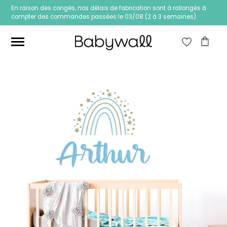
En raison des congés, nos délais de fabrication sont à rallongés à
compter des commandes passées le 03/08 (2 à 3 semaines)
Ces articles peuvent aussi vous intéresser
Papier peint Fleurs
Papier peint jungle