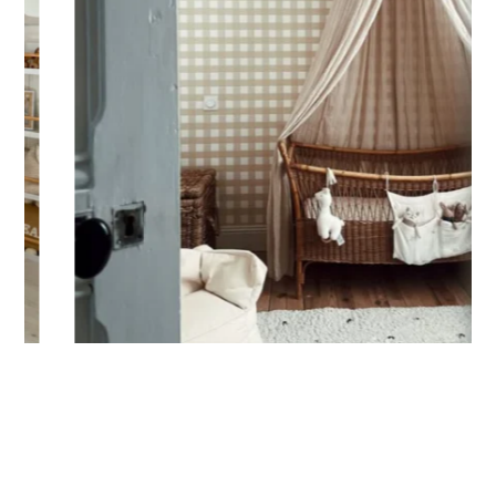
importants : Accents, majuscules, minuscules, espaces etc.
Important : La longueur du sticker peut varier en fonction de
la taille du prénom. Veuillez vous fier à la hauteur du sticker.
Expédition ?
Votre sticker personnalisé est imprimé dans nos ateliers en
France, emballé avec soin puis expédié sous 5 à 8 jours
ouvrés. Quand votre sticker est expédié, vous recevez une
confirmation de livraison par e-mail.
Conseils de pose
Les stickers se posent sur des surfaces lisses, planes,
propres. Évitez les surfaces poreuses ou granuleuses ainsi
que les murs fraîchement peints ou laqués (ou attendez
minimum 3 à 4 semaines avant l’application).