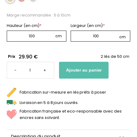
Marge recommandée : 5 à 10cm
Hauteur (en cm)
*
Largeur (en cm)
*
29.90 €
Prix
2 lés de 50 cm
QUANTITÉ
DE
-
+
Ajouter au panier
PAPIER
PEINT
MARGUERITE
CHAMBRE
ENFANT
Fabrication sur-mesure en lés prêts à poser
Livraison en 5 à 8 jours ouvrés.
Fabrication française et eco-responsable avec des
encres sans solvant.
Description du produit