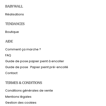
BABYWALL
Réalisations
TENDANCES
Boutique
AIDE
Comment ça marche ?
FAQ
Guide de pose papier peint à encoller
Guide de pose : Papier peint pré-encollé
Contact
TERMES & CONDITIONS
Sous-total
0,00
€
Conditions générales de vente
Hors frais de livraison
Mentions légales
Gestion des cookies
Voir le panier
Commander