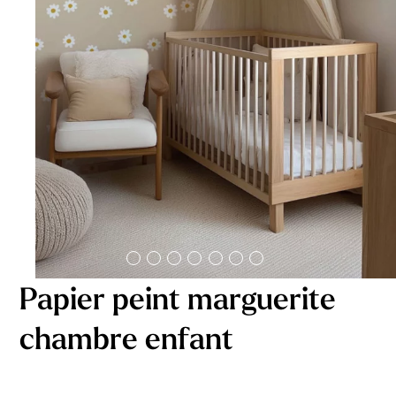
délicates
beige
À partir
À partir
de
de
29,90
€
29,90
€
Papier peint marguerite
chambre enfant
Affiche bébé Mes
Affiche personnalisée
premières fois
petits carreaux pour