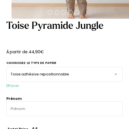
délicates
beige
À partir
À partir
de
de
29,90
€
29,90
€
Toise Pyramide Jungle
À partir de
44,90
€
CHOISISSEZ LE TYPE DE PAPIER
Effacer
Prénom
Affiche bébé Mes
Affiche personnalisée
premières fois
petits carreaux pour