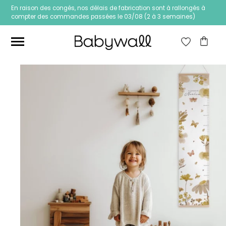
En raison des congés, nos délais de fabrication sont à rallongés à
compter des commandes passées le 03/08 (2 à 3 semaines)
Ces articles peuvent aussi vous intéresser
Papier peint Fleurs
Papier peint jungle