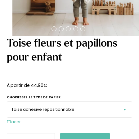
délicates
beige
À partir
À partir
de
de
29,90
€
29,90
€
Toise fleurs et papillons
pour enfant
À partir de
44,90
€
CHOISISSEZ LE TYPE DE PAPIER
Effacer
Affiche bébé Mes
Affiche personnalisée
QUANTITÉ
premières fois
petits carreaux pour
DE