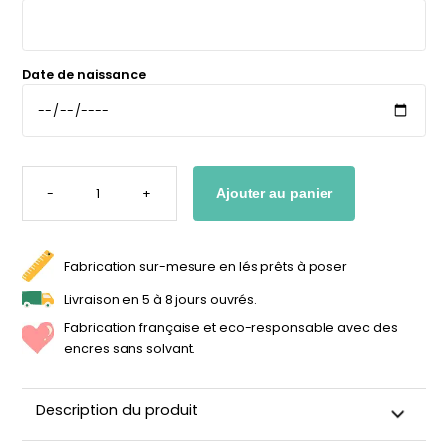
personnalisable
enfant
À partir
À partir
de
de
Date de naissance
34,90
€
14,90
€
QUANTITÉ
DE
-
+
Ajouter au panier
TOISE
FLEURS
VINTAGE
POUR
ENFANT
Fabrication sur-mesure en lés prêts à poser
Livraison en 5 à 8 jours ouvrés.
Fabrication française et eco-responsable avec des
encres sans solvant.
Description du produit