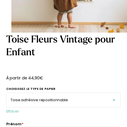
délicates
beige
À partir
À partir
de
de
29,90
€
29,90
€
Toise Fleurs Vintage pour
Enfant
À partir de
44,90
€
CHOISISSEZ LE TYPE DE PAPIER
Effacer
Affiche bébé Mes
Affiche personnalisée
Prénom
*
premières fois
petits carreaux pour