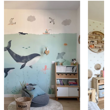
oubassement (moulures en partie basse) ou pour les
r le visuel sur la partie supérieure du mur.
s, afin d’obtenir un visuel ample et immersif.
teur est plus importante que la largeur (montées
 etc.).