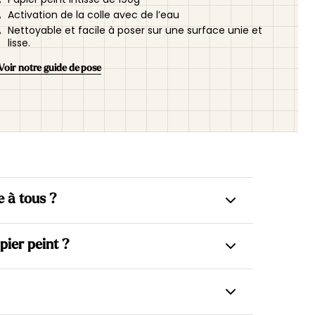
Activation de la colle avec de l’eau
Nettoyable et facile à poser sur une surface unie et
lisse.
Voir notre guide de pose
e à tous ?
us intissés, ce qui permet d’appliquer la colle
pier peint ?
gagner en simplicité dès la pose.
ur mesure, en lés prêts à poser, numérotés et
iqué sur mesure, en fonction des dimensions du
r une pose sans prise de tête et sans découpe (ou
lés de tailles égales, prêts à poser pour faciliter
me débutants peuvent les installer facilement en
igneusement vérifiés, enroulés et emballés avant