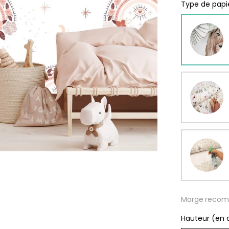
rs
Type de papie
ge
s
Papie
délic
se
rd
À parti
de
s
29,90
Marge recom
Hauteur (en