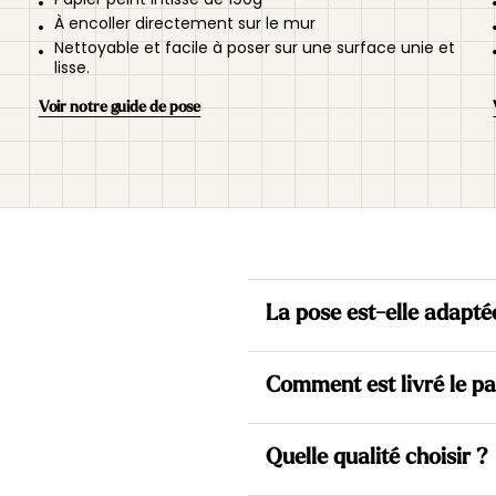
À encoller directement sur le mur
Nettoyable et facile à poser sur une surface unie et
lisse.
Voir notre guide de pose
La pose est-elle adapté
Oui. Nos papiers peints sont to
Comment est livré le pa
directement sur le mur et de 
Chaque modèle est fabriqué s
Chaque papier peint est fabr
parfaitement raccordés : pou
Quelle qualité choisir ?
mur, puis découpé en plusieurs 
très peu). Professionnels com
l’installation. Les lés sont so