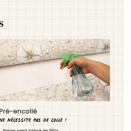
s
Pré-encollé
Ne nécessite pas de colle !
Papier peint intissé de 190g