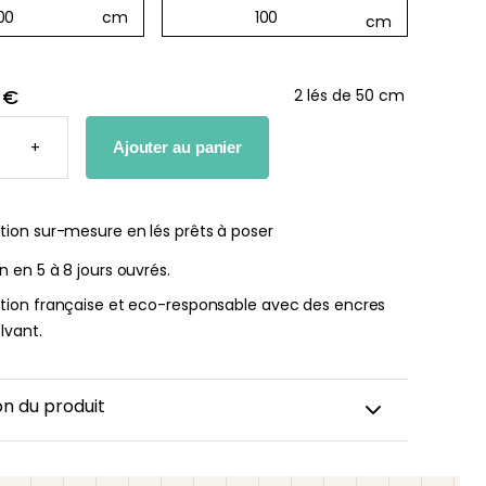
 €
2 lés de 50 cm
TÉ
he bébé Mes
Affiche personnalisée
+
Ajouter au panier
ères fois
petits carreaux pour enfant
nnalisable
À partir
tion sur-mesure en lés prêts à poser
de
r
14,90
€
on en 5 à 8 jours ouvrés.
€
ation française et eco-responsable avec des encres
lvant.
on du produit