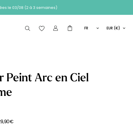
 des commandes passées le 03/08 (2 à 3 semaines)
FR
EUR (€)
EN
articles peuvent aussi vous intéresser
IT
ES
r Peint Arc en Ciel
Comment
me
de de
Les
ça marche
se
Nouveautés
?
29,90
€