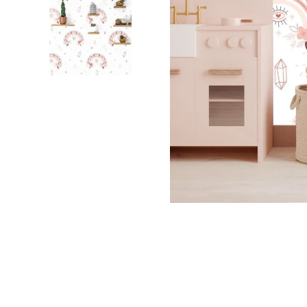
Palmie
Feuilla
Nuage
Princes
Pôle No
Voiture