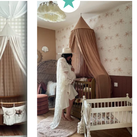
🔹
Demi-hauteur
Parfait pour les murs avec s
murs très longs.
Ce format permet de concentre
🔹
XXL
Conçu pour les très grands mur
🔹
Vertical
Adapté aux espaces où la hau
d’escalier, pans de mur étroits,