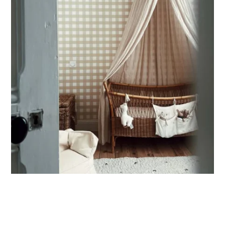
Ce format permet de concentrer le visuel sur la partie
supérieure du mur.
🔹
XXL
Conçu pour les très grands murs, afin d’obtenir un visuel
ample et immersif.
🔹
Vertical
Adapté aux espaces où la hauteur est plus importante que
la largeur (montées d’escalier, pans de mur étroits, etc.).