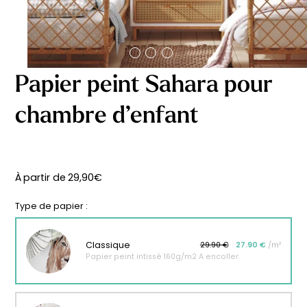
délicates
beige
À partir
À partir
de
de
29,90
€
29,90
€
Papier peint Sahara pour
chambre d’enfant
À partir de
29,90
€
Type de papier :
Classique
29.90 €
27.90 €
/m²
Papier peint intissé 160g/m2 A encoller.
Affiche bébé Mes
Affiche personnalisée
premières fois
petits carreaux pour