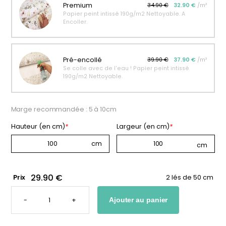
Premium
34.90 €
32.90 €
/m²
personnalisable
enfant
Papier peint intissé 190g/m2 Nettoyable. A
Encoller.
À partir
À partir
de
de
34,90
€
14,90
€
Pré-encollé
39.90 €
37.90 €
/m²
Se colle avec de l'eau ! Papier peint intissé
190g/m2 Nettoyable.
Marge recommandée : 5 à 10cm
Hauteur (en cm)
*
Largeur (en cm)
*
29.90 €
Prix
2 lés de 50 cm
QUANTITÉ
DE
-
+
Ajouter au panier
PAPIER
PEINT
SAHARA
POUR
CHAMBRE