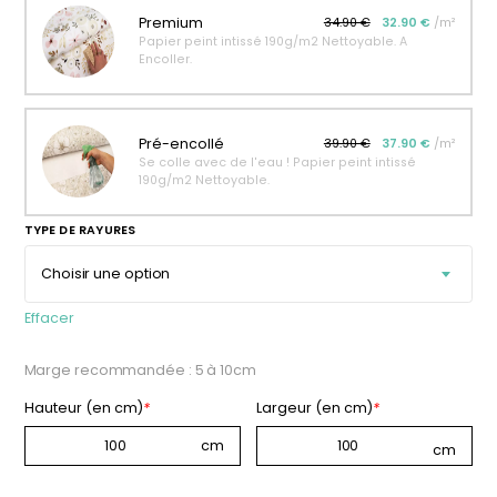
personnalisable
enfant
Premium
34.90 €
32.90 €
/m²
Papier peint intissé 190g/m2 Nettoyable. A
À partir
À partir
Encoller.
de
de
34,90
€
14,90
€
Pré-encollé
39.90 €
37.90 €
/m²
Se colle avec de l'eau ! Papier peint intissé
190g/m2 Nettoyable.
TYPE DE RAYURES
Effacer
Marge recommandée : 5 à 10cm
Hauteur (en cm)
*
Largeur (en cm)
*