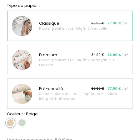
Type de papier :
personnalisable
enfant
À partir
À partir
de
de
Classique
29.90 €
27.90 €
/m²
34,90
€
14,90
€
Papier peint intissé 160g/m2 A encoller.
Premium
34.90 €
32.90 €
/m²
Papier peint intissé 190g/m2 Nettoyable. A
Encoller.
Pré-encollé
39.90 €
37.90 €
/m²
Se colle avec de l'eau ! Papier peint intissé
190g/m2 Nettoyable.
Couleur :
Beige
Marge recommandée : 5 à 10cm