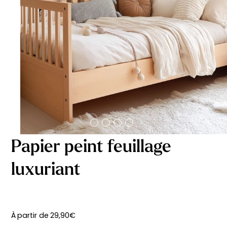
délicates
beige
À partir
À partir
de
de
29,90
€
29,90
€
Papier peint feuillage
luxuriant
À partir de
29,90
€
Affiche bébé Mes
Affiche personnalisée
premières fois
petits carreaux pour