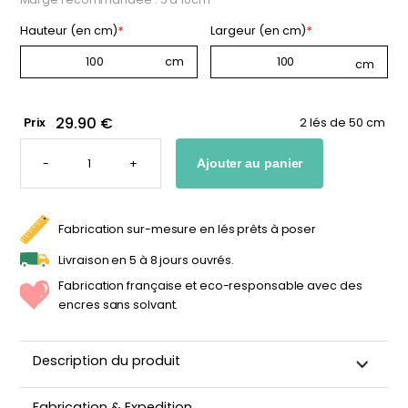
Hauteur (en cm)
*
Largeur (en cm)
*
29.90 €
Prix
2 lés de 50 cm
QUANTITÉ
DE
-
+
Ajouter au panier
PAPIER
PEINT
FEUILLAGE
LUXURIANT
Fabrication sur-mesure en lés prêts à poser
Livraison en 5 à 8 jours ouvrés.
Fabrication française et eco-responsable avec des
encres sans solvant.
Description du produit
Décorez la chambre de votre enfant avec ce papier peint
Fabrication & Expedition