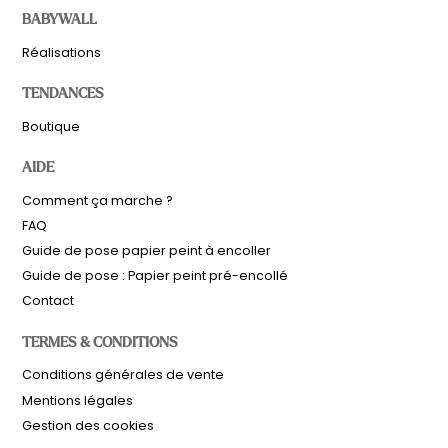
BABYWALL
Réalisations
TENDANCES
Boutique
AIDE
Comment ça marche ?
FAQ
Guide de pose papier peint à encoller
Guide de pose : Papier peint pré-encollé
Contact
TERMES & CONDITIONS
Sous-total
0,00
€
Conditions générales de vente
Hors frais de livraison
Mentions légales
Gestion des cookies
Voir le panier
Commander