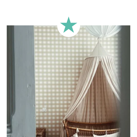
🔹
Rectangulaire
Format classique, adapté à la majorité des murs.
🔹
Carré
Idéal pour les murs dont la largeur et la hauteur sont
proches (murs plus ou moins carrés).
🔹
Demi-hauteur
Parfait pour les murs avec soubassement (moulures en
partie basse) ou pour les murs très longs.
Ce format permet de concentrer le visuel sur la partie
supérieure du mur.
🔹
XXL
Conçu pour les très grands murs, afin d’obtenir un visuel
ample et immersif.
🔹
Vertical
Adapté aux espaces où la hauteur est plus importante que
la largeur (montées d’escalier, pans de mur étroits, etc.).