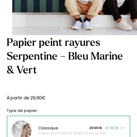
délicates
beige
À partir
À partir
de
de
29,90
€
29,90
€
Papier peint rayures
Serpentine – Bleu Marine
& Vert
À partir de
29,90
€
Type de papier :
Classique
29.90 €
27.90 €
/m²
Affiche bébé Mes
Affiche personnalisée
Papier peint intissé 160g/m2 A encoller.
premières fois
petits carreaux pour