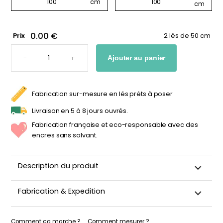
0.00 €
Prix
2 lés de 50 cm
QUANTITÉ
DE
-
+
Ajouter au panier
PAPIER
PEINT
RAYURES
SERPENTINE
-
BLEU
Fabrication sur-mesure en lés prêts à poser
MARINE
&
VERT
Livraison en 5 à 8 jours ouvrés.
Fabrication française et eco-responsable avec des
encres sans solvant.
Description du produit
Avec ses rayures verticales
Bleu Marine
&
Vert
, le papier
Fabrication & Expedition
peint
Serpentine
donne du rythme et du caractère aux murs.
Ce duo de teintes intenses dynamise l’espace, ce qui en fait
Ce papier peint est découpé sur-mesure, emballé avec
un choix idéal pour une chambre d’enfant ou une salle de
soin puis expédié sous 5 à 8 jours ouvrés. Quand votre
Comment ça marche ?
Comment mesurer ?