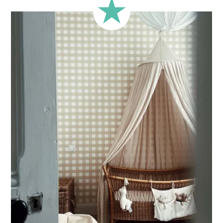
🔹
Carré
Idéal pour les murs dont la largeur et la hauteur sont
proches (murs plus ou moins carrés).
🔹
Demi-hauteur
Parfait pour les murs avec soubassement (moulures en
partie basse) ou pour les murs très longs.
Ce format permet de concentrer le visuel sur la partie
supérieure du mur.
🔹
XXL
Conçu pour les très grands murs, afin d’obtenir un visuel
ample et immersif.
🔹
Vertical
Adapté aux espaces où la hauteur est plus importante que
la largeur (montées d’escalier, pans de mur étroits, etc.).