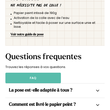
Ne nécessite pas de colle !
Papier peint intissé de 190g
Activation de la colle avec de l’eau
Nettoyable et facile à poser sur une surface unie et
lisse.
Voir notre guide de pose
Questions frequentes
Trouvez les réponses à vos questions.
FAQ
La pose est-elle adaptée à tous ?
Oui. Nos papiers peints sont tous intissés, ce qui permet
Comment est livré le papier peint ?
d’appliquer la colle directement sur le mur et de gagner en