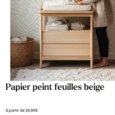
délicates
beige
À partir
À partir
de
de
29,90
€
29,90
€
Papier peint feuilles beige
Affiche bébé Mes
Affiche personnalisée
À partir de
29,90
€
premières fois
petits carreaux pour