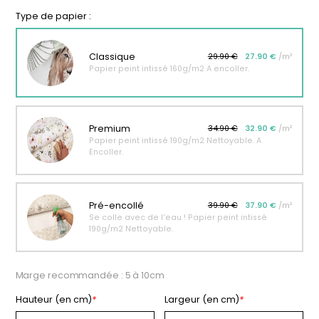
personnalisable
enfant
Type de papier :
À partir
À partir
de
de
Classique
29.90 €
27.90 €
/m²
34,90
€
14,90
€
Papier peint intissé 160g/m2 A encoller.
Premium
34.90 €
32.90 €
/m²
Papier peint intissé 190g/m2 Nettoyable. A
Encoller.
Pré-encollé
39.90 €
37.90 €
/m²
Se colle avec de l'eau ! Papier peint intissé
190g/m2 Nettoyable.
Marge recommandée : 5 à 10cm
Hauteur (en cm)
*
Largeur (en cm)
*