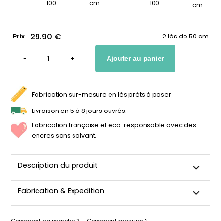
29.90 €
Prix
2 lés de 50 cm
QUANTITÉ
DE
-
+
Ajouter au panier
PAPIER
PEINT
FEUILLES
BEIGE
Fabrication sur-mesure en lés prêts à poser
Livraison en 5 à 8 jours ouvrés.
Fabrication française et eco-responsable avec des
encres sans solvant.
Description du produit
Apportez une touche d’élégance naturelle à votre intérieur
Fabrication & Expedition
avec ce papier peint feuilles de palmier beige au design
minimaliste et intemporel. Ses feuilles délicates, qui
Ce papier peint est découpé sur-mesure, emballé avec
s’entremêlent et se superposent avec subtilité, créent un
motif répétitif harmonieux, idéal pour une décoration
soin puis expédié sous 5 à 8 jours ouvrés. Quand votre
Comment ça marche ?
Comment mesurer ?