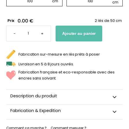
0.00 €
Prix
2 lés de 50 cm
QUANTITÉ
DE
-
+
Ajouter au panier
PAPIER
PEINT
RAYURES
AMÉTHYSTE
-
AUBERGINE
Fabrication sur-mesure en lés prêts à poser
&
LILAS
Livraison en 5 à 8 jours ouvrés.
Fabrication française et eco-responsable avec des
encres sans solvant.
Description du produit
Le papier peint
Améthyste
joue la carte du contraste raffiné
Fabrication & Expedition
avec ses rayures verticales dans des tons
aubergine
et
lilas
.
Une tapisserie à l’allure chic qui capte la lumière et structure
Ce papier peint est découpé sur-mesure, emballé avec
élégamment les murs. Ce modèle fait partie de la
collection
soin puis expédié sous 5 à 8 jours ouvrés. Quand votre
Comment ça marche ?
Comment mesurer ?