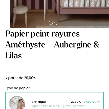
délicates
beige
À partir
À partir
de
de
29,90
€
29,90
€
Papier peint rayures
Améthyste – Aubergine &
Lilas
À partir de
29,90
€
Type de papier :
Classique
29.90 €
27.90 €
/m²
Affiche bébé Mes
Affiche personnalisée
Papier peint intissé 160g/m2 A encoller.
premières fois
petits carreaux pour