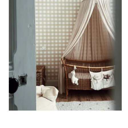
Parfait pour les murs avec soubassement (moulures en
partie basse) ou pour les murs très longs.
Ce format permet de concentrer le visuel sur la partie
supérieure du mur.
🔹
XXL
Conçu pour les très grands murs, afin d’obtenir un visuel
ample et immersif.
🔹
Vertical
Adapté aux espaces où la hauteur est plus importante que
la largeur (montées d’escalier, pans de mur étroits, etc.).