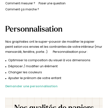
confirmation de livraison par e-mail.
une couleur ou adapter le design à votre intérieur (mur
Quelques papillons colorés ajoutent une touche de vivacité
Comment mesurer ?
Poser une question
à cette scène paisible, évoquant la diversité et la richesse
mansardé, fenêtre, porte…) ? Nos graphistes sont là pour
Comment ça marche ?
de la vie sauvage. Installé dans la chambre de votre enfant,
vous aider. Vous pouvez contacter nos graphistes en
ce panorama spectaculaire crée une atmosphère
cliquant ici. Après votre demande, une simulation
apaisante et inspirante. Il se mariera parfaitement avec
personnalisée vous sera envoyée sous 24 à 48 h, pour
n'importe quelle couleur de votre choix.
Personnalisation
visualiser le résultat avant commande.
Nos graphistes ont le super-pouvoir de modifier le papier
peint selon vos envies et les contraintes de votre intérieur (mur
mansardé, fenêtre, porte…). Personnalisation pour :
Optimiser la composition du visuel à vos dimensions
Déplacer / modifier un élément
Changer les couleurs
Ajouter le prénom de votre enfant
Demander une personnalisation
Nos qualités de papiers