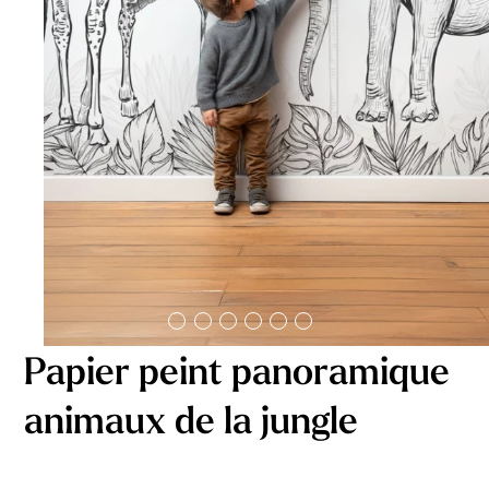
délicates
beige
À partir
À partir
de
de
29,90
€
29,90
€
Papier peint panoramique
animaux de la jungle
Affiche bébé Mes
Affiche personnalisée
premières fois
petits carreaux pour