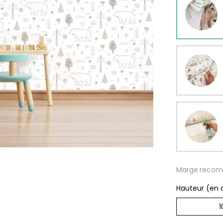
rs
ge
s
Papie
délic
se
rd
À parti
de
s
29,90
Marge recom
Hauteur (en