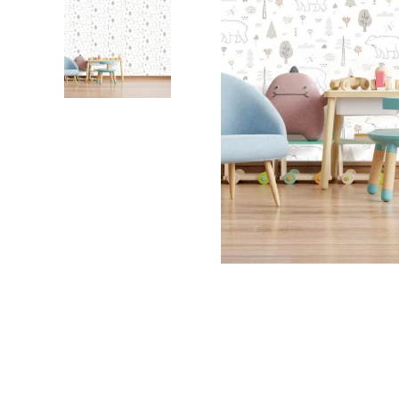
Palmie
Feuilla
Nuage
Princes
Pôle No
Voiture