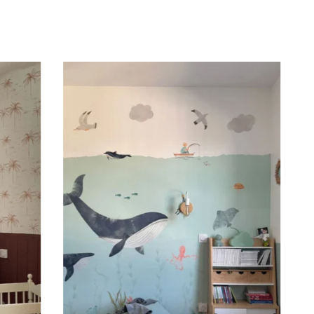
rgeur et la hauteur sont proches (murs plus ou
oubassement (moulures en partie basse) ou pour les
r le visuel sur la partie supérieure du mur.
s, afin d’obtenir un visuel ample et immersif.
teur est plus importante que la largeur (montées
 etc.).