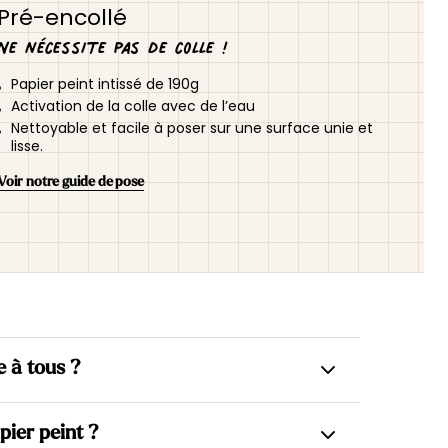
Pré-encollé
Ne nécessite pas de colle !
Papier peint intissé de 190g
Activation de la colle avec de l’eau
Nettoyable et facile à poser sur une surface unie et
lisse.
Voir notre guide de pose
e à tous ?
us intissés, ce qui permet d’appliquer la colle
pier peint ?
gagner en simplicité dès la pose.