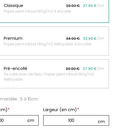
Classique
29.90 €
27.90 €
/m²
Papier peint intissé 160g/m2 A encoller.
r peint Fleurs
Papier peint jungle beige
ates
À partir
de
r
Premium
34.90 €
32.90 €
/m²
29,90
€
Papier peint intissé 190g/m2 Nettoyable. A Encoller.
€
Pré-encollé
39.90 €
37.90 €
/m²
Se colle avec de l'eau ! Papier peint intissé 190g/m2
Nettoyable.
mandée : 5 à 10cm
 cm)
*
Largeur (en cm)
*