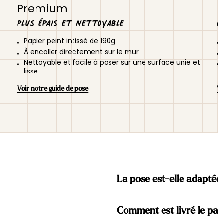
Premium
Plus épais et nettoyable
Papier peint intissé de 190g
À encoller directement sur le mur
Nettoyable et facile à poser sur une surface unie et
lisse.
Voir notre guide de pose
La pose est-elle adapté
Oui. Nos papiers peints sont to
Comment est livré le pa
directement sur le mur et de 