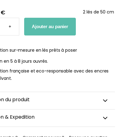
 €
2 lés de 50 cm
TÉ
+
Ajouter au panier
he bébé Mes
Affiche personnalisée
E
ères fois
petits carreaux pour enfant
tion sur-mesure en lés prêts à poser
nnalisable
À partir
on en 5 à 8 jours ouvrés.
de
r
ation française et eco-responsable avec des encres
14,90
€
lvant.
€
on du produit
on & Expedition
peint est découpé sur-mesure, emballé avec soin puis