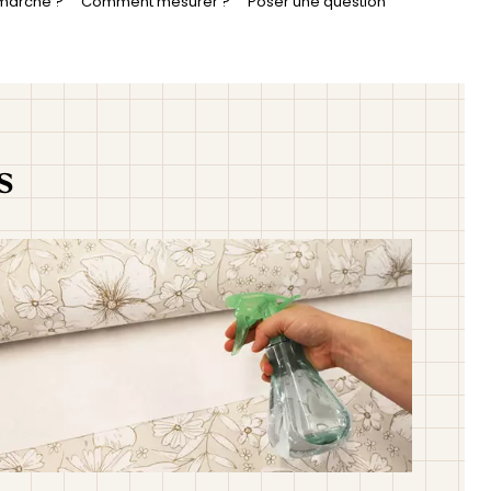
marche ?
s 5 à 8 jours ouvrés. Quand votre papier peint est
Comment mesurer ?
Poser une question
us recevez une confirmation de livraison par e-mail.
s