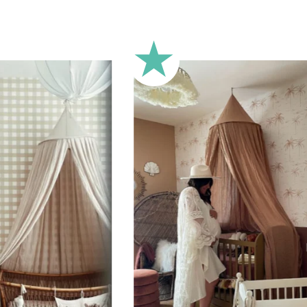
Idéal pour les murs dont la la
moins carrés).
🔹
Demi-hauteur
Parfait pour les murs avec s
murs très longs.
Ce format permet de concentre
🔹
XXL
Conçu pour les très grands mur
🔹
Vertical
Adapté aux espaces où la hau
d’escalier, pans de mur étroits,