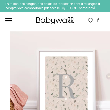
En raison des congés, nos délais de fabrication sont à rallongés à
compter des commandes passées le 03/08 (2 à 3 semaines)
Ces articles peuvent aussi vous intéresser
Papier peint Fleurs
Papier peint jungle