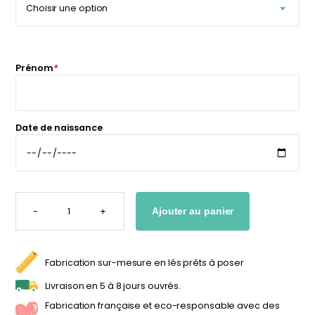
personnalisable
enfant
À partir
À partir
de
de
34,90
€
14,90
€
Prénom
*
Date de naissance
QUANTITÉ
DE
-
+
Ajouter au panier
AFFICHE
FLEURS
POUR
ENFANT
PERSONNALISÉE
Fabrication sur-mesure en lés prêts à poser
Livraison en 5 à 8 jours ouvrés.
Fabrication française et eco-responsable avec des