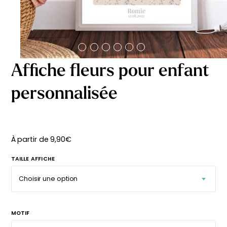
délicates
beige
À partir
À partir
de
de
29,90
€
29,90
€
Affiche fleurs pour enfant
personnalisée
À partir de
9,90
€
TAILLE AFFICHE
MOTIF
Affiche bébé Mes
Affiche personnalisée
premières fois
petits carreaux pour