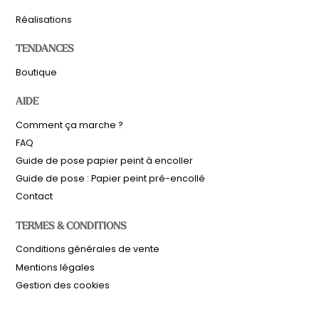
Réalisations
TENDANCES
Boutique
AIDE
Comment ça marche ?
FAQ
Guide de pose papier peint à encoller
Guide de pose : Papier peint pré-encollé
Contact
TERMES & CONDITIONS
Sous-total
0,00
€
Conditions générales de vente
Hors frais de livraison
Mentions légales
Gestion des cookies
Voir le panier
Commander