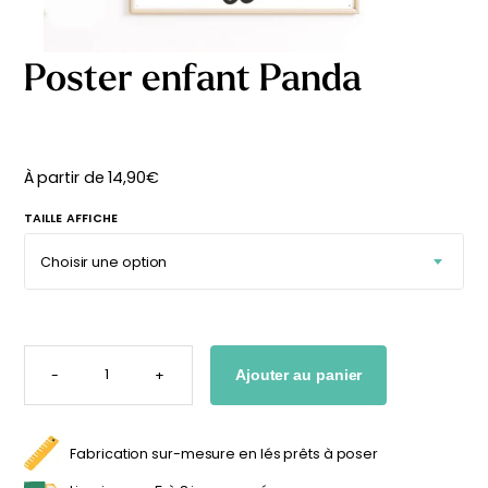
délicates
beige
À partir
À partir
de
de
Poster enfant Panda
29,90
€
29,90
€
À partir de
14,90
€
TAILLE AFFICHE
QUANTITÉ
DE
-
+
Ajouter au panier
POSTER
ENFANT
PANDA
Fabrication sur-mesure en lés prêts à poser
Affiche bébé Mes
Affiche personnalisée
premières fois
petits carreaux pour