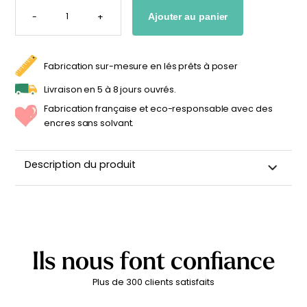
QUANTITÉ
DE
personnalisable
enfant
-
+
Ajouter au panier
AFFICHE
DE
À partir
À partir
NAISSANCE
PETITE
de
de
BICHE
34,90
€
14,90
€
PERSONNALISÉE
Fabrication sur-mesure en lés prêts à poser
Livraison en 5 à 8 jours ouvrés.
Fabrication française et eco-responsable avec des
encres sans solvant.
Description du produit
Nos affiches de naissance pour enfant et bébé ont été
imaginés pour garder un souvenir précieux de la naissance
de votre enfant. Chaque affiche arbore les informations de
naissance de bébé : son prénom, sa date de naissance, sa
taille, son poids... Elles feront un cadeau de naissance super
Ils nous font confiance
original pour célébrer cet heureux évènement et
compléteront à merveille la décoration de chambre de
bébé. Nos affiches sont imprimées et fabriquées en France
Plus de 300 clients satisfaits
sur-demande, sur un papier de 275g/m2 de haute qualité
avec une finition satinée et une surface lisse. Le papier