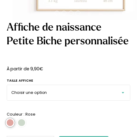
délicates
beige
À partir
À partir
de
de
29,90
€
29,90
€
Affiche de naissance
Petite Biche personnalisée
À partir de
9,90
€
TAILLE AFFICHE
Couleur :
Rose
Affiche bébé Mes
Affiche personnalisée
premières fois
petits carreaux pour