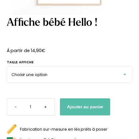
délicates
beige
À partir
À partir
de
de
Affiche bébé Hello !
29,90
€
29,90
€
À partir de
14,90
€
TAILLE AFFICHE
QUANTITÉ
DE
-
+
Ajouter au panier
AFFICHE
BÉBÉ
HELLO
!
Fabrication sur-mesure en lés prêts à poser
Affiche bébé Mes
Affiche personnalisée
premières fois
petits carreaux pour