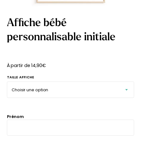
délicates
beige
À partir
À partir
de
de
Affiche bébé
29,90
€
29,90
€
personnalisable initiale
À partir de
14,90
€
TAILLE AFFICHE
Prénom
Affiche bébé Mes
Affiche personnalisée
premières fois
petits carreaux pour