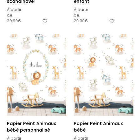
premières fois
petits carreaux pour
scandinave
enfant
personnalisable
enfant
À partir
À partir
À partir
À partir
de
de
de
de
29,90
€
29,90
€
34,90
€
14,90
€
+15
Papier Peint Animaux
Papier Peint Animaux
bébé personnalisé
bébé
À partir
À partir