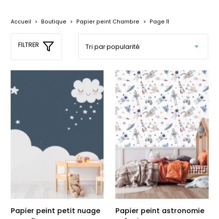
délicates
beige
À partir
À partir
Accueil
>
Boutique
>
Papier peint Chambre
>
Page 11
de
de
29,90
€
29,90
€
FILTRER
+1
Affiche bébé Mes
Affiche personnalisée
Papier peint petit nuage
Papier peint astronomie