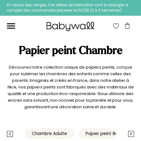
En raison des congés, nos délais de fabrication sont à rallongés à
compter des commandes passées le 03/08 (2 à 3 semaines)
RECHERCHE
POUR :
RECHERCHE
Ces articles peuvent aussi vous intéresser
Papier peint Chambre
Découvrez notre collection unique de papiers peints, conçue
Prix
Prix
Filtrer
pour sublimer les chambres des enfants comme celles des
min
max
Prix :
0€
—
3.990€
parents. Imaginés et créés en France, dans notre atelier à
Nice, nos papiers peints sont fabriqués avec des matériaux de
qualité et une production éco-responsable. Nous utilisons des
encres sans solvant, non nocives pour la planète et pour vous,
garantissant une décoration saine et durable.
e Ado
Chambre Adulte
Papier peint Beige
Papier peint Fleurs
Papier peint jungle