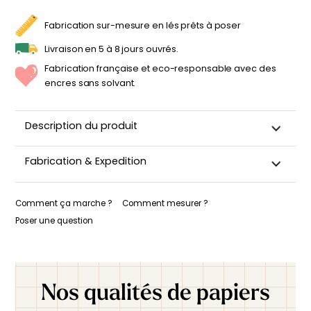
EN
CIEL
BLEU
Fabrication sur-mesure en lés prêts à poser
GARÇON
Livraison en 5 à 8 jours ouvrés.
Fabrication française et eco-responsable avec des
encres sans solvant.
Description du produit
Fabrication & Expedition
Ce papier peint est découpé sur-mesure, emballé avec
soin puis expédié sous 5 à 8 jours ouvrés. Quand votre
Comment ça marche ?
Comment mesurer ?
papier peint est expédié, vous recevez une confirmation de
Poser une question
livraison par e-mail.
Nos qualités de papiers