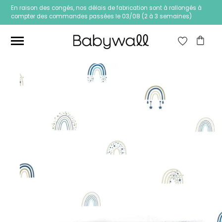
En raison des congés, nos délais de fabrication sont à rallongés à
compter des commandes passées le 03/08 (2 à 3 semaines)
Ces articles peuvent aussi vous intéresser
Papier peint Fleurs
Papier peint jungle