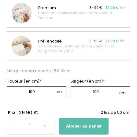
personnalisable
enfant
Premium
34.90 €
32.90 €
/m²
Papier peint intissé 190g/m2 Nettoyable. A
À partir
À partir
Encoller.
de
de
34,90
€
14,90
€
Pré-encollé
39.90 €
37.90 €
/m²
Se colle avec de l'eau ! Papier peint intissé
190g/m2 Nettoyable.
Marge recommandée : 5 à 10cm
Hauteur (en cm)
*
Largeur (en cm)
*
29.90 €
Prix
2 lés de 50 cm
QUANTITÉ
DE
-
+
Ajouter au panier
PAPIER
PEINT
ARC