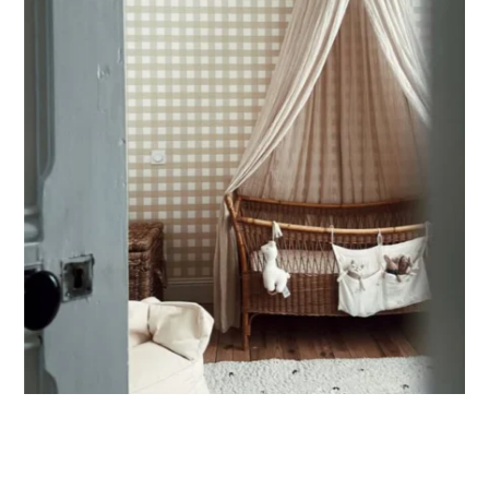
partie basse) ou pour les murs très longs.
Ce format permet de concentrer le visuel sur la partie
supérieure du mur.
🔹
XXL
Conçu pour les très grands murs, afin d’obtenir un visuel
ample et immersif.
🔹
Vertical
Adapté aux espaces où la hauteur est plus importante que
la largeur (montées d’escalier, pans de mur étroits, etc.).