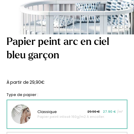
délicates
beige
À partir
À partir
de
de
29,90
€
29,90
€
Papier peint arc en ciel
bleu garçon
À partir de
29,90
€
Type de papier :
Classique
29.90 €
27.90 €
/m²
Papier peint intissé 160g/m2 A encoller.
Affiche bébé Mes
Affiche personnalisée
premières fois
petits carreaux pour