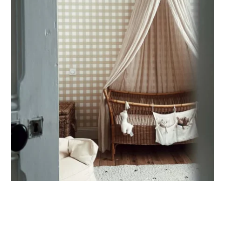
partie basse) ou pour les murs très longs.
Ce format permet de concentrer le visuel sur la partie
supérieure du mur.
🔹
XXL
Conçu pour les très grands murs, afin d’obtenir un visuel
ample et immersif.
🔹
Vertical
Adapté aux espaces où la hauteur est plus importante que
la largeur (montées d’escalier, pans de mur étroits, etc.).