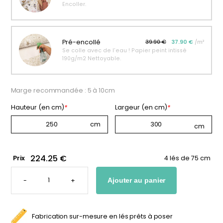
Encoller.
personnalisable
enfant
À partir
À partir
de
de
34,90
€
14,90
€
Pré-encollé
39.90 €
37.90 €
/m²
Se colle avec de l'eau ! Papier peint intissé
190g/m2 Nettoyable.
Marge recommandée : 5 à 10cm
Hauteur (en cm)
*
Largeur (en cm)
*
224.25 €
Prix
4 lés de 75 cm
QUANTITÉ
DE
-
+
Ajouter au panier
PAPIER
PEINT
FEUILLE
DE
PALMIER
AQUARELLE
Fabrication sur-mesure en lés prêts à poser