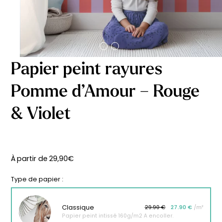
délicates
beige
À partir
À partir
de
de
29,90
€
29,90
€
Papier peint rayures
Pomme d’Amour – Rouge
& Violet
À partir de
29,90
€
Type de papier :
Classique
29.90 €
27.90 €
/m²
Affiche bébé Mes
Affiche personnalisée
Papier peint intissé 160g/m2 A encoller.
premières fois
petits carreaux pour