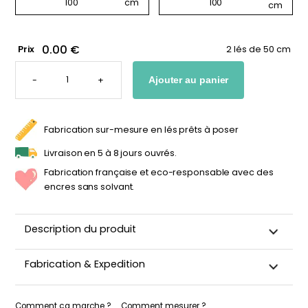
0.00 €
Prix
2 lés de 50 cm
QUANTITÉ
DE
-
+
Ajouter au panier
PAPIER
PEINT
RAYURES
POMME
D'AMOUR
-
Fabrication sur-mesure en lés prêts à poser
ROUGE
&
VIOLET
Livraison en 5 à 8 jours ouvrés.
Fabrication française et eco-responsable avec des
encres sans solvant.
Description du produit
Ce papier peint à rayures verticales revisite les classiques
Fabrication & Expedition
avec une combinaison audacieuse de
rouge
légèrement
orangé et de
violet
clair. Un duo lumineux et équilibré qui
Ce papier peint est découpé sur-mesure, emballé avec
dynamise l’espace avec élégance. Décliné en rayures
soin puis expédié sous 5 à 8 jours ouvrés. Quand votre
Comment ça marche ?
Comment mesurer ?