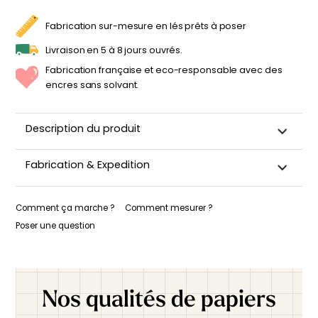
LAVEUR
EN
FLEURS
Fabrication sur-mesure en lés prêts à poser
Livraison en 5 à 8 jours ouvrés.
Fabrication française et eco-responsable avec des
encres sans solvant.
Description du produit
Fabrication & Expedition
Ce papier peint est découpé sur-mesure, emballé avec
soin puis expédié sous 5 à 8 jours ouvrés. Quand votre
Comment ça marche ?
Comment mesurer ?
papier peint est expédié, vous recevez une confirmation de
Poser une question
livraison par e-mail.
Nos qualités de papiers