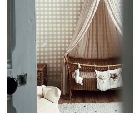
partie basse) ou pour les murs très longs.
Ce format permet de concentrer le visuel sur la partie
supérieure du mur.
🔹
XXL
Conçu pour les très grands murs, afin d’obtenir un visuel
ample et immersif.
🔹
Vertical
Adapté aux espaces où la hauteur est plus importante que
la largeur (montées d’escalier, pans de mur étroits, etc.).