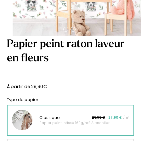
délicates
beige
À partir
À partir
de
de
29,90
€
29,90
€
Papier peint raton laveur
en fleurs
À partir de
29,90
€
Type de papier :
Classique
29.90 €
27.90 €
/m²
Papier peint intissé 160g/m2 A encoller.
Affiche bébé Mes
Affiche personnalisée
premières fois
petits carreaux pour