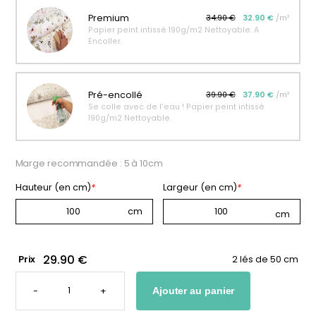
personnalisable
enfant
Premium
34.90 €
32.90 €
/m²
Papier peint intissé 190g/m2 Nettoyable. A
À partir
À partir
Encoller.
de
de
34,90
€
14,90
€
Pré-encollé
39.90 €
37.90 €
/m²
Se colle avec de l'eau ! Papier peint intissé
190g/m2 Nettoyable.
Marge recommandée : 5 à 10cm
Hauteur (en cm)
*
Largeur (en cm)
*
29.90 €
Prix
2 lés de 50 cm
QUANTITÉ
DE
-
+
Ajouter au panier
PAPIER
PEINT
RATON