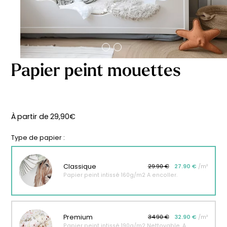
délicates
beige
À partir
À partir
de
de
29,90
€
29,90
€
Papier peint mouettes
À partir de
29,90
€
Type de papier :
Classique
29.90 €
27.90 €
/m²
Papier peint intissé 160g/m2 A encoller.
Affiche bébé Mes
Affiche personnalisée
Premium
34.90 €
32.90 €
/m²
premières fois
petits carreaux pour
Papier peint intissé 190g/m2 Nettoyable. A