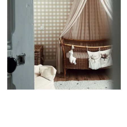
supérieure du mur.
🔹
XXL
Conçu pour les très grands murs, afin d’obtenir un visuel
ample et immersif.
🔹
Vertical
Adapté aux espaces où la hauteur est plus importante que
la largeur (montées d’escalier, pans de mur étroits, etc.).