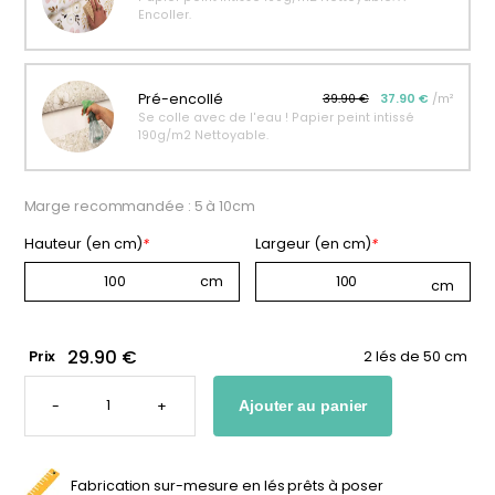
Encoller.
personnalisable
enfant
À partir
À partir
de
de
34,90
€
14,90
€
Pré-encollé
39.90 €
37.90 €
/m²
Se colle avec de l'eau ! Papier peint intissé
190g/m2 Nettoyable.
Marge recommandée : 5 à 10cm
Hauteur (en cm)
*
Largeur (en cm)
*
29.90 €
Prix
2 lés de 50 cm
QUANTITÉ
DE
-
+
Ajouter au panier
PAPIER
PEINT
MOUETTES
Fabrication sur-mesure en lés prêts à poser