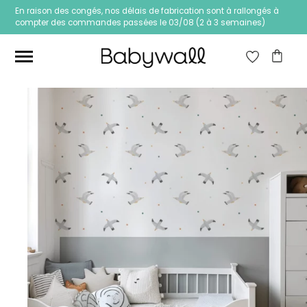
En raison des congés, nos délais de fabrication sont à rallongés à
compter des commandes passées le 03/08 (2 à 3 semaines)
Ces articles peuvent aussi vous intéresser
Papier peint Fleurs
Papier peint jungle