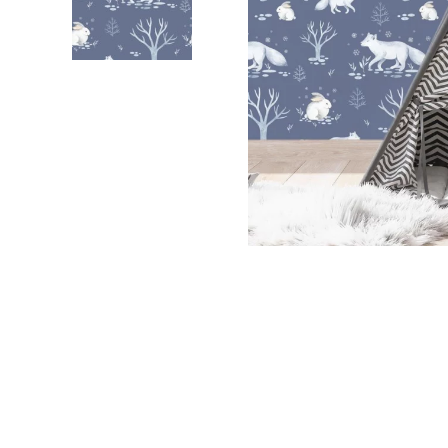
Nuage
Princes
Pôle No
Voiture