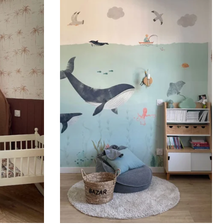
oubassement (moulures en partie basse) ou pour les
r le visuel sur la partie supérieure du mur.
s, afin d’obtenir un visuel ample et immersif.
teur est plus importante que la largeur (montées
 etc.).