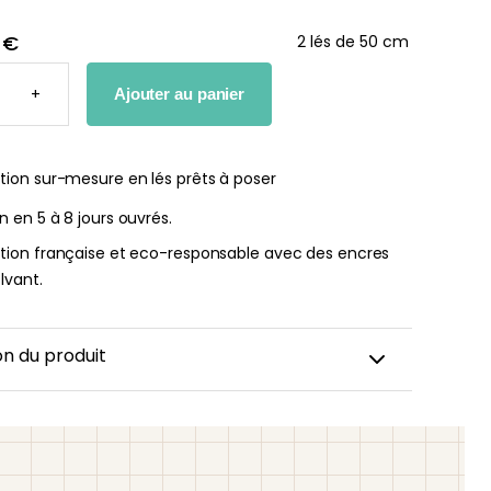
 €
2 lés de 50 cm
TÉ
+
Ajouter au panier
he bébé Mes
Affiche personnalisée
ères fois
petits carreaux pour enfant
tion sur-mesure en lés prêts à poser
nnalisable
À partir
on en 5 à 8 jours ouvrés.
de
r
ation française et eco-responsable avec des encres
14,90
€
lvant.
€
on du produit