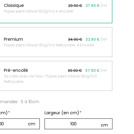
Classique
29.90 €
27.90 €
/m²
Papier peint intissé 160g/m2 A encoller.
r peint Fleurs
Papier peint jungle beige
ates
À partir
de
r
Premium
34.90 €
32.90 €
/m²
29,90
€
Papier peint intissé 190g/m2 Nettoyable. A Encoller.
€
Pré-encollé
39.90 €
37.90 €
/m²
Se colle avec de l'eau ! Papier peint intissé 190g/m2
Nettoyable.
mandée : 5 à 10cm
 cm)
*
Largeur (en cm)
*