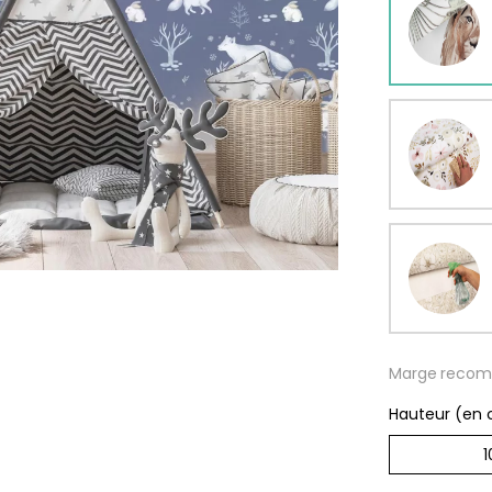
s
se
Papie
rd
délic
s
À parti
de
29,90
Marge recom
Hauteur (en