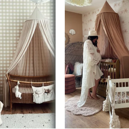
Parfait pour les murs avec s
murs très longs.
Ce format permet de concentre
🔹
XXL
Conçu pour les très grands mur
🔹
Vertical
Adapté aux espaces où la hau
d’escalier, pans de mur étroits,