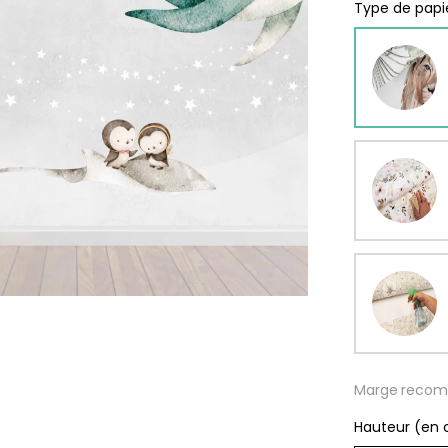
rs
Type de papie
ge
s
Papie
délic
se
rd
À parti
de
s
29,90
Marge recom
Hauteur (en