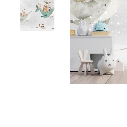
Palmie
Feuilla
Nuage
Princes
Pôle No
Voiture