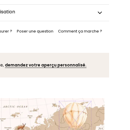
peint panoramique est découpé sur-mesure, emballé
isation
uis expédié sous 5 à 8 jours ouvrés. Quand votre
nt est expédié, vous recevez une confirmation de
tez ajuster un détail du papier peint, modifier une
r e-mail.
urer ?
adapter le design à votre intérieur (mur mansardé,
Poser une question
Comment ça marche ?
rte…) ? Nos graphistes sont là pour vous aider. Vous
acter nos graphistes en cliquant ici. Après votre
ne simulation personnalisée vous sera envoyée sous
pour visualiser le résultat avant commande.
de,
demandez votre aperçu personnalisé.