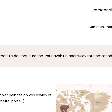
Ce papier 
Personnal
avec soin p
papier pei
Vous souhai
livraison pa
Comment mes
couleur ou 
fenêtre, po
pouvez cont
demande, u
24 à 48 h, 
u module de configuration. Pour avoir un aperçu avant comman
apier peint selon vos envies et
fenêtre, porte…).