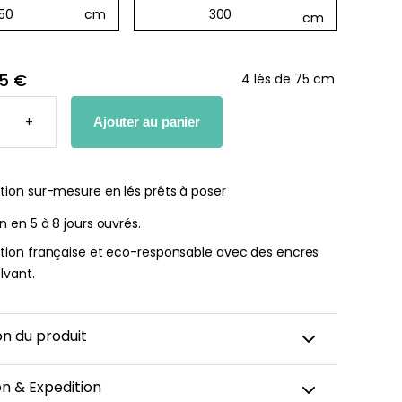
5 €
4 lés de 75 cm
TÉ
he bébé Mes
Affiche personnalisée
+
Ajouter au panier
ères fois
petits carreaux pour enfant
MIQUE
nnalisable
À partir
tion sur-mesure en lés prêts à poser
de
r
14,90
€
on en 5 à 8 jours ouvrés.
€
ation française et eco-responsable avec des encres
lvant.
on du produit
on & Expedition