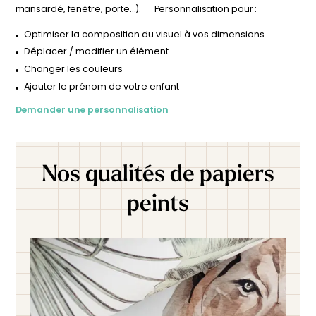
Conçu avec des matériaux de qualité et facile à poser, ce
mansardé, fenêtre, porte…). Personnalisation pour :
papier peint enveloppe la pièce d’une ambiance féerique
Optimiser la composition du visuel à vos dimensions
et intemporelle, parfaite pour les amoureux de la nature et
Déplacer / modifier un élément
des contes enchantés.
Changer les couleurs
Ajouter le prénom de votre enfant
Demander une personnalisation
Nos qualités de papiers
peints