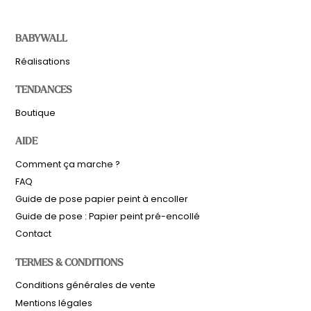
BABYWALL
Réalisations
TENDANCES
Boutique
AIDE
Comment ça marche ?
FAQ
Guide de pose papier peint à encoller
Guide de pose : Papier peint pré-encollé
Contact
TERMES & CONDITIONS
Sous-total
0,00
€
Conditions générales de vente
Hors frais de livraison
Mentions légales