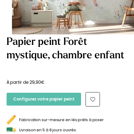
délicates
beige
À partir
À partir
de
de
29,90
€
29,90
€
Papier peint Forêt
mystique, chambre enfant
À partir de
29,90
€
Configurez votre papier peint
Fabrication sur-mesure en lés prêts à poser
Affiche bébé Mes
Affiche personnalisée
Livraison en 5 à 8 jours ouvrés.
premières fois
petits carreaux pour