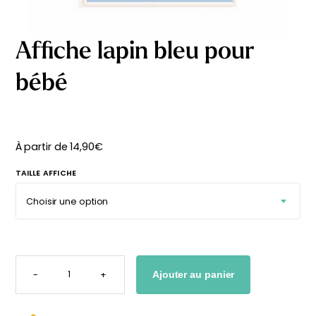
délicates
beige
À partir
À partir
de
de
Affiche lapin bleu pour
29,90
€
29,90
€
bébé
À partir de
14,90
€
TAILLE AFFICHE
QUANTITÉ
DE
-
+
Ajouter au panier
AFFICHE
LAPIN
BLEU
Affiche bébé Mes
Affiche personnalisée
POUR
BÉBÉ
premières fois
petits carreaux pour