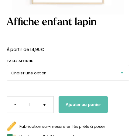
délicates
beige
À partir
À partir
de
de
Affiche enfant lapin
29,90
€
29,90
€
À partir de
14,90
€
TAILLE AFFICHE
QUANTITÉ
DE
-
+
Ajouter au panier
AFFICHE
ENFANT
LAPIN
Fabrication sur-mesure en lés prêts à poser
Affiche bébé Mes
Affiche personnalisée
premières fois
petits carreaux pour